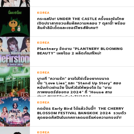
KOREA
กระแสปัง! UNDER THE CASTLE ครั้งแรกในไทย
เปิดปราสาทชวนสัมผัสความหลอน 7 ตุลานี้! พร้อม
สินค้าลิมิเต็ดและเซอร์ไพรส์พิเศษ!!
KOREA
Plantnery จัดงาน “PLANTNERY BLOOMING
BEAUTY” เผยโฉม 2 ผลิตภัณฑ์ใหม่!
KOREA
บางที “ความรัก” อาจไม่ใช่เรื่องยากขนาด
นั้น “Love Lies” และ “Stand Up Story” สอง
หนังก้าวผ่านวัย ปั๊มหัวใจให้พองโต ใน “งาน
ภาพยนตร์ฮ่องกง 2024” ที่ “House สาม
ย่าน” #HKFilmGalaTH2024
KOREA
กดบัตร Early Bird ได้แล้ววันนี้!! THE CHERRY
BLOSSOM FESTIVAL BANGKOK 2024 รวมตัว
สุดยอดศิลปินในเทศกาลดนตรีแห่งความทรงจำ!
KOREA