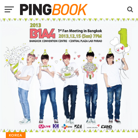
KOREA