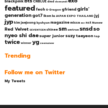
exo
bts
blackpink
CNBLUE
dmd
domundi
featured
girls'
gfriend
feoh
G-Dragon
generation
got7
jyj
ikon
iu
JAPAN EXPO THAILAND
jyp
magazine
nct
kim jaejoong
missa
kyuhyun
Nunew
mv
sm
snsd
so
Red Velvet
shinee
smtrue
SEVENTEEN
nyeo shi dae
suzy
taeyeon
super junior
top
twice
yg
winner
zeenunew
Trending
Follow me on Twitter
My Tweets