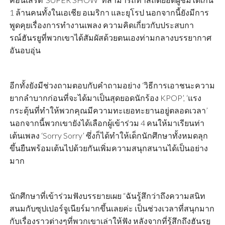
1 ล้านคนทั้งในเอเชีย อเมริกา และยุโรป นอกจากนี้ยังมีการ
พูดคุยเรื่องการทำงานเพลง ความคิดเกี่ยวกับประสบกา
รณ์ฮันรยูที่พวกเขาได้สัมผัสด้วยตนเองท่ามกลางบรรยากาศ
อันอบอุ่น
อีกทั้งยังมีช่วงถามตอบกับคำถามอย่าง ‘วิธีการเอาชนะความ
ยากลำบากก่อนที่จะได้มาเป็นสุดยอดนักร้อง KPOP’, ‘แรง
กระตุ้นที่ทำให้พวกคุณมีความทะเยอทะยานอยู่ตลอดเวลา’
นอกจากนี้พวกเขายังได้เลือกผู้เข้าร่วม 4 คนให้มาเรียนท่า
เต้นเพลง ‘Sorry Sorry’ ซึ่งก็ได้ทำให้เด็กนักศึกษาทั้งหมดลุก
ขึ้นยืนพร้อมเต้นไปด้วยกันเพิ่มความสนุกสนานได้เป็นอย่าง
มาก
นักศึกษาที่เข้าร่วมฟังบรรยายเผย “ฉันรู้สึกว่าถึงความสนิท
สนมกับซุปเปอร์จูเนียร์มากขึ้นเลยค่ะ เป็นช่วงเวลาที่สนุกมาก
กับเรื่องราวต่างๆที่พวกเขาเล่าให้ฟัง หลังจากที่รู้สึกถึงฮันรยู