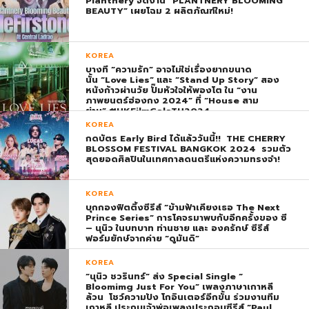
Plantnery จัดงาน “PLANTNERY BLOOMING
BEAUTY” เผยโฉม 2 ผลิตภัณฑ์ใหม่!
KOREA
บางที “ความรัก” อาจไม่ใช่เรื่องยากขนาด
นั้น “Love Lies” และ “Stand Up Story” สอง
หนังก้าวผ่านวัย ปั๊มหัวใจให้พองโต ใน “งาน
ภาพยนตร์ฮ่องกง 2024” ที่ “House สาม
ย่าน” #HKFilmGalaTH2024
KOREA
กดบัตร Early Bird ได้แล้ววันนี้!! THE CHERRY
BLOSSOM FESTIVAL BANGKOK 2024 รวมตัว
สุดยอดศิลปินในเทศกาลดนตรีแห่งความทรงจำ!
KOREA
บุกกองฟิตติ้งซีรีส์ “ข้ามฟ้าเคียงเธอ The Next
Prince Series” การโคจรมาพบกับอีกครั้งของ ซี
– นุนิว ในบทบาท ท่านชาย และ องครักษ์ ซีรีส์
ฟอร์มยักษ์จากค่าย “ดูมันดิ”
KOREA
“นุนิว ชวรินทร์” ส่ง Special Single “
Bloomimg Just For You” เพลงภาษาเกาหลี
ล้วน โชว์ความปัง โกอินเตอร์อีกขั้น ร่วมงานทีม
เกาหลี ประกบเจ้าพ่อเพลงประกอบซีรีส์ “Paul