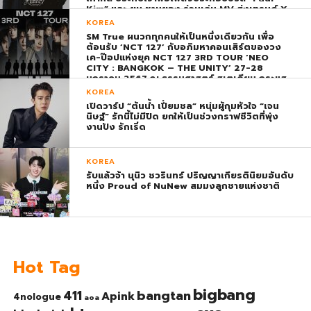
Kim” และ ยุน ชานยอง ร่วมเล่น MV ส่งเทรนด์ X
พุ่ง ติดอันดับ 1 โลก
KOREA
SM True ผนวกทุกคนให้เป็นหนึ่งเดียวกัน เพื่อ
ต้อนรับ ‘NCT 127’ กับอภิมหาคอนเสิร์ตของวง
เค-ป๊อปแห่งยุค NCT 127 3RD TOUR ‘NEO
CITY : BANGKOK – THE UNITY’ 27-28
มกราคม 2567 ณ ธรรมศาสตร์ สเตเดียม กระแส
ตอบรับยิ่งใหญ่สมการรอคอย บัตร SOLD OUT
KOREA
ทุกที่นั่งทันทีที่เปิดจำหน่าย !
เปิดวาร์ป “ต้นน้ำ เปี่ยมชล” หนุ่มผู้กุมหัวใจ “เจน
นิษฐ์” รักนี้ไม่มีปิด ยกให้เป็นช่วงกราฟชีวิตที่พุ่ง
งานปัง รักเริ่ด
KOREA
รับแล้วจ้า นุนิว ชวรินทร์ ปริญญาเกียรตินิยมอันดับ
หนึ่ง Proud of NuNew สมมงลูกชายแห่งชาติ
Hot Tag
bigbang
bangtan
411
Apink
4nologue
aoa