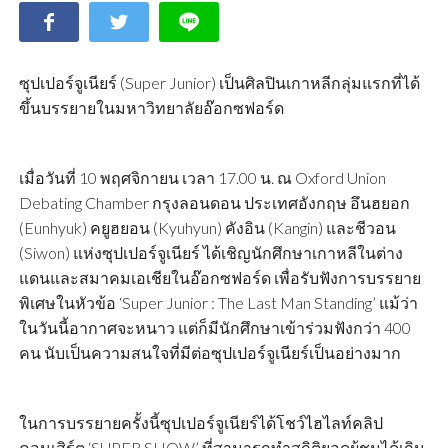
ซุปเปอร์จูเนียร์ (Super Junior) เป็นศิลปินเกาหลีกลุ่มแรกที่ได้
ขึ้นบรรยายในมหาวิทยาลัยอ๊อกซฟอร์ด
เมื่อวันที่ 10 พฤศจิกายน เวลา 17.00 น. ณ Oxford Union
Debating Chamber กรุงลอนดอน ประเทศอังกฤษ อึนฮยอก
(Eunhyuk) คยูฮยอน (Kyuhyun) คังอิน (Kangin) และชีวอน
(Siwon) แห่งซุปเปอร์จูเนียร์ ได้เชิญนักศึกษาเกาหลีในต่าง
แดนและสมาคมเอเชียในอ๊อกซฟอร์ด เพื่อรับฟังการบรรยาย
พิเศษในหัวข้อ ‘Super Junior : The Last Man Standing’ แม้ว่า
ในวันนี้อากาศจะหนาว แต่ก็มีนักศึกษาเข้าร่วมฟังกว่า 400
คน นับเป็นความสนใจที่มีต่อซุปเปอร์จูเนียร์เป็นอย่างมาก
ในการบรรยายครั้งนี้ซุปเปอร์จูเนียร์ได้โชว์ไฮไลท์คลิป
คอนเสิร์ต ‘SUPER SHOW’ ที่สามารถทำสถิติยอดผู้ชมได้เกิน