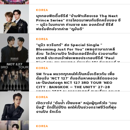
KOREA
บุกกองฟิตติ้งซีรีส์ “ข้ามฟ้าเคียงเธอ The Next
Prince Series” การโคจรมาพบกับอีกครั้งของ ซี
– นุนิว ในบทบาท ท่านชาย และ องครักษ์ ซีรีส์
ฟอร์มยักษ์จากค่าย “ดูมันดิ”
KOREA
“นุนิว ชวรินทร์” ส่ง Special Single “
Bloomimg Just For You” เพลงภาษาเกาหลี
ล้วน โชว์ความปัง โกอินเตอร์อีกขั้น ร่วมงานทีม
เกาหลี ประกบเจ้าพ่อเพลงประกอบซีรีส์ “Paul
Kim” และ ยุน ชานยอง ร่วมเล่น MV ส่งเทรนด์ X
พุ่ง ติดอันดับ 1 โลก
KOREA
SM True ผนวกทุกคนให้เป็นหนึ่งเดียวกัน เพื่อ
ต้อนรับ ‘NCT 127’ กับอภิมหาคอนเสิร์ตของวง
เค-ป๊อปแห่งยุค NCT 127 3RD TOUR ‘NEO
CITY : BANGKOK – THE UNITY’ 27-28
มกราคม 2567 ณ ธรรมศาสตร์ สเตเดียม กระแส
ตอบรับยิ่งใหญ่สมการรอคอย บัตร SOLD OUT
KOREA
ทุกที่นั่งทันทีที่เปิดจำหน่าย !
เปิดวาร์ป “ต้นน้ำ เปี่ยมชล” หนุ่มผู้กุมหัวใจ “เจน
นิษฐ์” รักนี้ไม่มีปิด ยกให้เป็นช่วงกราฟชีวิตที่พุ่ง
งานปัง รักเริ่ด
KOREA