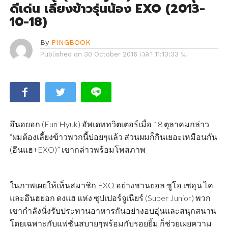
ดีเด่น เลี้ยงข้าวรุ่นน้อง EXO (2013-
10-18)
By
PINGBOOK
Published on
30 October 2016 เวลา 11:13:33 น.
อึนฮยอก (Eun Hyuk) อัพเดททวิตเตอร์เมื่อ 18 ตุลาคมกล่าว
“ผมต้องเลี้ยงข้าวพวกนี้บ่อยๆแล้ว ส่วนผมก็กินเยอะเหมือนกัน
(อึนแฮ+EXO)” เขากล่าวพร้อมโพสภาพ
ในภาพเผยให้เห็นสมาชิก EXO อย่างชานยอล ซูโฮ เซฮุน ไค
และอึนฮยอก ดงแฮ แห่ง ซุปเปอร์จูเนียร์ (Super Junior) พวก
เขากำลังนั่งรับประทานอาหารกันอย่างอบอุ่นและสนุกสนาน
โดยเฉพาะกับแฟชั่นสบายๆพร้อมกับรอยยิ้ม ก็ช่วยเผยความ