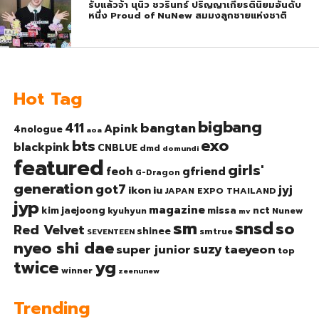
รับแล้วจ้า นุนิว ชวรินทร์ ปริญญาเกียรตินิยมอันดับ
หนึ่ง Proud of NuNew สมมงลูกชายแห่งชาติ
Hot Tag
bigbang
bangtan
411
Apink
4nologue
aoa
exo
bts
blackpink
CNBLUE
dmd
domundi
featured
girls'
gfriend
feoh
G-Dragon
generation
got7
jyj
ikon
iu
JAPAN EXPO THAILAND
jyp
magazine
nct
kim jaejoong
missa
kyuhyun
Nunew
mv
sm
snsd
so
Red Velvet
shinee
smtrue
SEVENTEEN
nyeo shi dae
suzy
taeyeon
super junior
top
twice
yg
winner
zeenunew
Trending