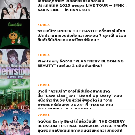
โอกาศสุดท้าย!! เวิลด์ทัวร์ครั้งที่สามใน
ประเทศไทย 2025 aespa LIVE TOUR – SYNK :
aeXIS LINE – in BANGKOK
KOREA
กระแสปัง! UNDER THE CASTLE ครั้งแรกในไทย
เปิดปราสาทชวนสัมผัสความหลอน 7 ตุลานี้! พร้อม
สินค้าลิมิเต็ดและเซอร์ไพรส์พิเศษ!!
KOREA
Plantnery จัดงาน “PLANTNERY BLOOMING
BEAUTY” เผยโฉม 2 ผลิตภัณฑ์ใหม่!
KOREA
บางที “ความรัก” อาจไม่ใช่เรื่องยากขนาด
นั้น “Love Lies” และ “Stand Up Story” สอง
หนังก้าวผ่านวัย ปั๊มหัวใจให้พองโต ใน “งาน
ภาพยนตร์ฮ่องกง 2024” ที่ “House สาม
ย่าน” #HKFilmGalaTH2024
KOREA
กดบัตร Early Bird ได้แล้ววันนี้!! THE CHERRY
BLOSSOM FESTIVAL BANGKOK 2024 รวมตัว
สุดยอดศิลปินในเทศกาลดนตรีแห่งความทรงจำ!