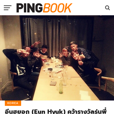
KOREA
อึนฮยอก (Eun Hyuk) คว้ารางวัลรุ่นพี่