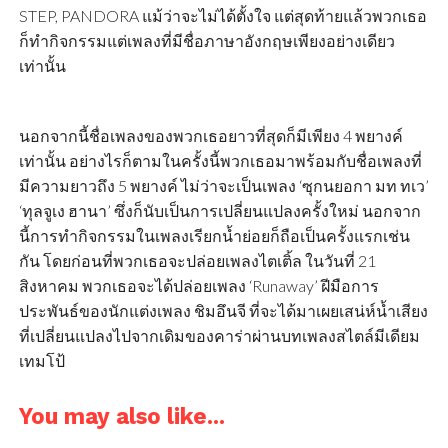
STEP, PANDORA แม้ว่าจะไม่ได้ตั้งใจ แต่สุดท้ายแล้วพวกเธอ
ก็ทำกิจกรรมแต่เพลงที่มีชื่อภาษาอังกฤษเพียงอย่างเดียว
เท่านั้น
นอกจากนี้ชื่อเพลงของพวกเธอยาวที่สุดก็มีเพียง 4 พยางค์
เท่านั้น อย่างไรก็ตามในครั้งนี้พวกเธอมาพร้อมกับชื่อเพลงที่
มีความยาวถึง 5 พยางค์ ไม่ว่าจะเป็นเพลง ‘ซุกนยอกา มท ทเว’
‘ทุลจูเง ฮานา’ ซึ่งก็นับเป็นการเปลี่ยนแปลงครั้งใหม่ นอกจาก
นี้การทำกิจกรรมในเพลงเรียกน้ำย่อยก็ถือเป็นครั้งแรกเช่น
กัน โดยก่อนที่พวกเธอจะปล่อยเพลงไตเติ้ล ในวันที่ 21
สิงหาคม พวกเธอจะได้ปล่อยเพลง ‘Runaway’ ฝีมือการ
ประพันธ์ของนักแต่งเพลง ชิมอึนจี ที่จะได้มาเผยเสน่ห์น้ำเสียง
ที่เปลี่ยนแปลงไปจากเดิมของคาร่าผ่านบทเพลงสไตล์มีเดียม
เทมโป้
You may also like...