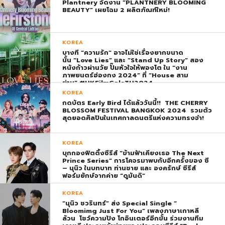
Plantnery จัดงาน “PLANTNERY BLOOMING
BEAUTY” เผยโฉม 2 ผลิตภัณฑ์ใหม่!
KOREA
บางที “ความรัก” อาจไม่ใช่เรื่องยากขนาด
นั้น “Love Lies” และ “Stand Up Story” สอง
หนังก้าวผ่านวัย ปั๊มหัวใจให้พองโต ใน “งาน
ภาพยนตร์ฮ่องกง 2024” ที่ “House สาม
ย่าน” #HKFilmGalaTH2024
KOREA
กดบัตร Early Bird ได้แล้ววันนี้!! THE CHERRY
BLOSSOM FESTIVAL BANGKOK 2024 รวมตัว
สุดยอดศิลปินในเทศกาลดนตรีแห่งความทรงจำ!
KOREA
บุกกองฟิตติ้งซีรีส์ “ข้ามฟ้าเคียงเธอ The Next
Prince Series” การโคจรมาพบกับอีกครั้งของ ซี
– นุนิว ในบทบาท ท่านชาย และ องครักษ์ ซีรีส์
ฟอร์มยักษ์จากค่าย “ดูมันดิ”
KOREA
“นุนิว ชวรินทร์” ส่ง Special Single “
Bloomimg Just For You” เพลงภาษาเกาหลี
ล้วน โชว์ความปัง โกอินเตอร์อีกขั้น ร่วมงานทีม