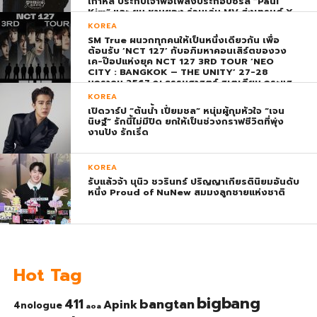
เกาหลี ประกบเจ้าพ่อเพลงประกอบซีรีส์ “Paul
Kim” และ ยุน ชานยอง ร่วมเล่น MV ส่งเทรนด์ X
พุ่ง ติดอันดับ 1 โลก
KOREA
SM True ผนวกทุกคนให้เป็นหนึ่งเดียวกัน เพื่อ
ต้อนรับ ‘NCT 127’ กับอภิมหาคอนเสิร์ตของวง
เค-ป๊อปแห่งยุค NCT 127 3RD TOUR ‘NEO
CITY : BANGKOK – THE UNITY’ 27-28
มกราคม 2567 ณ ธรรมศาสตร์ สเตเดียม กระแส
ตอบรับยิ่งใหญ่สมการรอคอย บัตร SOLD OUT
KOREA
ทุกที่นั่งทันทีที่เปิดจำหน่าย !
เปิดวาร์ป “ต้นน้ำ เปี่ยมชล” หนุ่มผู้กุมหัวใจ “เจน
นิษฐ์” รักนี้ไม่มีปิด ยกให้เป็นช่วงกราฟชีวิตที่พุ่ง
งานปัง รักเริ่ด
KOREA
รับแล้วจ้า นุนิว ชวรินทร์ ปริญญาเกียรตินิยมอันดับ
หนึ่ง Proud of NuNew สมมงลูกชายแห่งชาติ
Hot Tag
bigbang
bangtan
411
Apink
4nologue
aoa