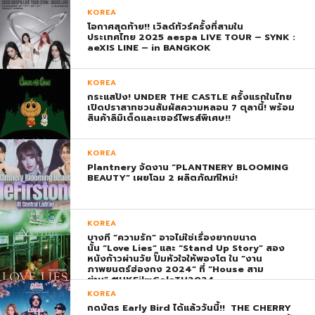
KOREA
โอกาศสุดท้าย!! เวิลด์ทัวร์ครั้งที่สามใน
ประเทศไทย 2025 aespa LIVE TOUR – SYNK :
aeXIS LINE – in BANGKOK
KOREA
กระแสปัง! UNDER THE CASTLE ครั้งแรกในไทย
เปิดปราสาทชวนสัมผัสความหลอน 7 ตุลานี้! พร้อม
สินค้าลิมิเต็ดและเซอร์ไพรส์พิเศษ!!
KOREA
Plantnery จัดงาน “PLANTNERY BLOOMING
BEAUTY” เผยโฉม 2 ผลิตภัณฑ์ใหม่!
KOREA
บางที “ความรัก” อาจไม่ใช่เรื่องยากขนาด
นั้น “Love Lies” และ “Stand Up Story” สอง
หนังก้าวผ่านวัย ปั๊มหัวใจให้พองโต ใน “งาน
ภาพยนตร์ฮ่องกง 2024” ที่ “House สาม
ย่าน” #HKFilmGalaTH2024
KOREA
กดบัตร Early Bird ได้แล้ววันนี้!! THE CHERRY