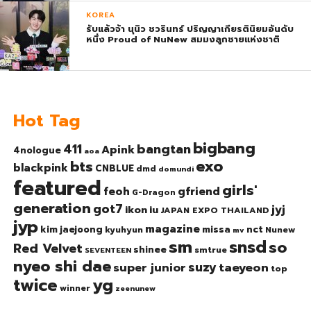
KOREA
รับแล้วจ้า นุนิว ชวรินทร์ ปริญญาเกียรตินิยมอันดับ
หนึ่ง Proud of NuNew สมมงลูกชายแห่งชาติ
Hot Tag
bigbang
bangtan
411
Apink
4nologue
aoa
exo
bts
blackpink
CNBLUE
dmd
domundi
featured
girls'
gfriend
feoh
G-Dragon
generation
got7
jyj
ikon
iu
JAPAN EXPO THAILAND
jyp
magazine
nct
kim jaejoong
missa
kyuhyun
Nunew
mv
sm
snsd
so
Red Velvet
shinee
smtrue
SEVENTEEN
nyeo shi dae
suzy
taeyeon
super junior
top
twice
yg
winner
zeenunew