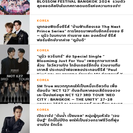
BLOSSOM FESTIVAL BANGKOK 2024 รวมตัว
สุดยอดศิลปินในเทศกาลดนตรีแห่งความทรงจำ!
KOREA
บุกกองฟิตติ้งซีรีส์ “ข้ามฟ้าเคียงเธอ The Next
Prince Series” การโคจรมาพบกับอีกครั้งของ ซี
– นุนิว ในบทบาท ท่านชาย และ องครักษ์ ซีรีส์
ฟอร์มยักษ์จากค่าย “ดูมันดิ”
KOREA
“นุนิว ชวรินทร์” ส่ง Special Single “
Bloomimg Just For You” เพลงภาษาเกาหลี
ล้วน โชว์ความปัง โกอินเตอร์อีกขั้น ร่วมงานทีม
เกาหลี ประกบเจ้าพ่อเพลงประกอบซีรีส์ “Paul
Kim” และ ยุน ชานยอง ร่วมเล่น MV ส่งเทรนด์ X
พุ่ง ติดอันดับ 1 โลก
KOREA
SM True ผนวกทุกคนให้เป็นหนึ่งเดียวกัน เพื่อ
ต้อนรับ ‘NCT 127’ กับอภิมหาคอนเสิร์ตของวง
เค-ป๊อปแห่งยุค NCT 127 3RD TOUR ‘NEO
CITY : BANGKOK – THE UNITY’ 27-28
มกราคม 2567 ณ ธรรมศาสตร์ สเตเดียม กระแส
ตอบรับยิ่งใหญ่สมการรอคอย บัตร SOLD OUT
KOREA
ทุกที่นั่งทันทีที่เปิดจำหน่าย !
เปิดวาร์ป “ต้นน้ำ เปี่ยมชล” หนุ่มผู้กุมหัวใจ “เจน
นิษฐ์” รักนี้ไม่มีปิด ยกให้เป็นช่วงกราฟชีวิตที่พุ่ง
งานปัง รักเริ่ด