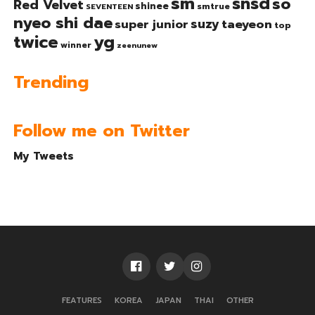
sm
snsd
so
Red Velvet
shinee
smtrue
SEVENTEEN
nyeo shi dae
suzy
taeyeon
super junior
top
twice
yg
winner
zeenunew
Trending
Follow me on Twitter
My Tweets
FEATURES
KOREA
JAPAN
THAI
OTHER