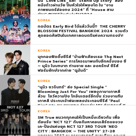
นั้น “Love Lies” และ “Stand Up Story” สอง
หนังก้าวผ่านวัย ปั๊มหัวใจให้พองโต ใน “งาน
ภาพยนตร์ฮ่องกง 2024” ที่ “House สาม
ย่าน” #HKFilmGalaTH2024
KOREA
กดบัตร Early Bird ได้แล้ววันนี้!! THE CHERRY
BLOSSOM FESTIVAL BANGKOK 2024 รวมตัว
สุดยอดศิลปินในเทศกาลดนตรีแห่งความทรงจำ!
KOREA
บุกกองฟิตติ้งซีรีส์ “ข้ามฟ้าเคียงเธอ The Next
Prince Series” การโคจรมาพบกับอีกครั้งของ ซี
– นุนิว ในบทบาท ท่านชาย และ องครักษ์ ซีรีส์
ฟอร์มยักษ์จากค่าย “ดูมันดิ”
KOREA
“นุนิว ชวรินทร์” ส่ง Special Single “
Bloomimg Just For You” เพลงภาษาเกาหลี
ล้วน โชว์ความปัง โกอินเตอร์อีกขั้น ร่วมงานทีม
เกาหลี ประกบเจ้าพ่อเพลงประกอบซีรีส์ “Paul
Kim” และ ยุน ชานยอง ร่วมเล่น MV ส่งเทรนด์ X
พุ่ง ติดอันดับ 1 โลก
KOREA
SM True ผนวกทุกคนให้เป็นหนึ่งเดียวกัน เพื่อ
ต้อนรับ ‘NCT 127’ กับอภิมหาคอนเสิร์ตของวง
เค-ป๊อปแห่งยุค NCT 127 3RD TOUR ‘NEO
CITY : BANGKOK – THE UNITY’ 27-28
มกราคม 2567 ณ ธรรมศาสตร์ สเตเดียม กระแส