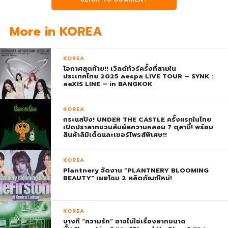
More in KOREA
KOREA
โอกาศสุดท้าย!! เวิลด์ทัวร์ครั้งที่สามใน
ประเทศไทย 2025 aespa LIVE TOUR – SYNK :
aeXIS LINE – in BANGKOK
KOREA
กระแสปัง! UNDER THE CASTLE ครั้งแรกในไทย
เปิดปราสาทชวนสัมผัสความหลอน 7 ตุลานี้! พร้อม
สินค้าลิมิเต็ดและเซอร์ไพรส์พิเศษ!!
KOREA
Plantnery จัดงาน “PLANTNERY BLOOMING
BEAUTY” เผยโฉม 2 ผลิตภัณฑ์ใหม่!
KOREA
บางที “ความรัก” อาจไม่ใช่เรื่องยากขนาด