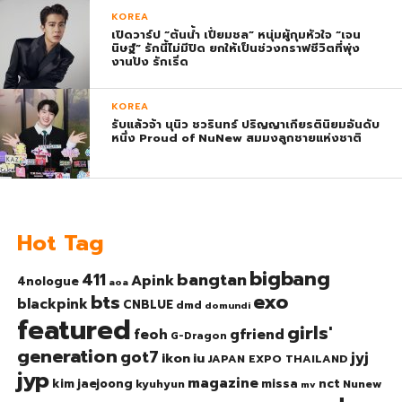
ตอบรับยิ่งใหญ่สมการรอคอย บัตร SOLD OUT
KOREA
ทุกที่นั่งทันทีที่เปิดจำหน่าย !
เปิดวาร์ป “ต้นน้ำ เปี่ยมชล” หนุ่มผู้กุมหัวใจ “เจน
นิษฐ์” รักนี้ไม่มีปิด ยกให้เป็นช่วงกราฟชีวิตที่พุ่ง
งานปัง รักเริ่ด
KOREA
รับแล้วจ้า นุนิว ชวรินทร์ ปริญญาเกียรตินิยมอันดับ
หนึ่ง Proud of NuNew สมมงลูกชายแห่งชาติ
Hot Tag
bigbang
bangtan
411
Apink
4nologue
aoa
exo
bts
blackpink
CNBLUE
dmd
domundi
featured
girls'
gfriend
feoh
G-Dragon
generation
got7
jyj
ikon
iu
JAPAN EXPO THAILAND
jyp
magazine
nct
kim jaejoong
missa
kyuhyun
Nunew
mv