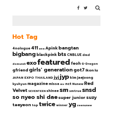
Hot Tag
bangtan
411
Apink
4nologue
aoa
bigbang
bts
blackpink
CNBLUE
dmd
featured
exo
feoh
domundi
G-Dragon
girls' generation
got7
gfriend
ikon
iu
jyp
jyj
kim jaejoong
JAPAN EXPO THAILAND
Red
magazine
nct
missa
kyuhyun
Nunew
mv
sm
snsd
Velvet
shinee
smtrue
SEVENTEEN
so nyeo shi dae
suzy
super junior
twice
yg
taeyeon
top
winner
zeenunew