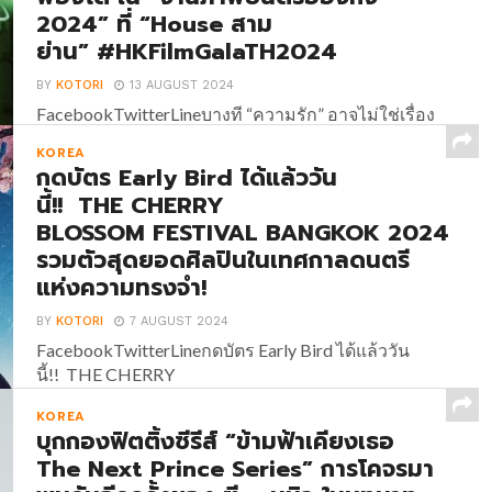
2024” ที่ “House สาม
ย่าน” #HKFilmGalaTH2024
BY
KOTORI
13 AUGUST 2024
FacebookTwitterLineบางที “ความรัก” อาจไม่ใช่เรื่อง
ยากขนาดนั้น “Love Lies” และ “Stand Up Story” สอง
KOREA
หนังก้าวผ่านวัย ปั๊มหัวใจให้พองโต ใน “งานภาพยนตร์
กดบัตร Early Bird ได้แล้ววัน
ฮ่องกง 2024” ที่ “House สาม
นี้!! THE CHERRY
ย่าน” #HKFilmGalaTH2024 นอกเหนือจากหนังดุเข้ม
BLOSSOM FESTIVAL BANGKOK 2024
เต็มแม็กซ์แล้ว “งานภาพยนตร์ฮ่องกง 2024” (Hong
รวมตัวสุดยอดศิลปินในเทศกาลดนตรี
Kong...
แห่งความทรงจำ!
BY
KOTORI
7 AUGUST 2024
FacebookTwitterLineกดบัตร Early Bird ได้แล้ววัน
นี้!! THE CHERRY
BLOSSOM FESTIVAL BANGKOK 2024 รวมตัวสุด
KOREA
ยอดศิลปินในเทศกาลดนตรีแห่งความทรงจำ! เตรียม
บุกกองฟิตติ้งซีรีส์ “ข้ามฟ้าเคียงเธอ
ตัวให้พร้อมสำหรับค่ำคืนแห่งความทรงจำครั้งแรกใน
The Next Prince Series” การโคจรมา
กรุงเทพฯ! เทศกาลดนตรีที่รวบรวมศิลปินสุดฮอต และ