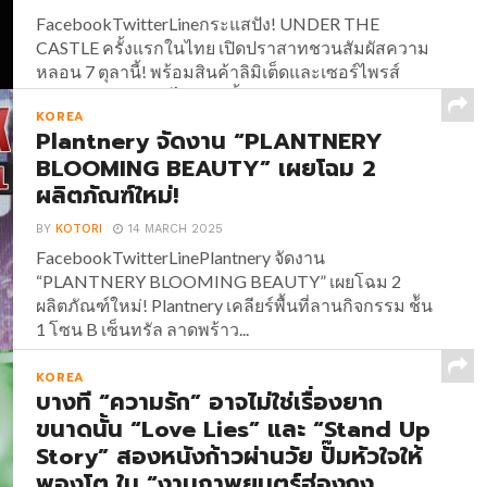
FacebookTwitterLineกระแสปัง! UNDER THE
CASTLE ครั้งแรกในไทย เปิดปราสาทชวนสัมผัสความ
หลอน 7 ตุลานี้! พร้อมสินค้าลิมิเต็ดและเซอร์ไพรส์
พิเศษ!! กระแสแรงไม่หยุด ตั้งแต่ UNDER THE
KOREA
CASTLE ประกาศเปิดประตูปราสาทชวนสัมผัสความ
Plantnery จัดงาน “PLANTNERY
หลอน อีเวนต์ต้อนรับฮาโลวีนครั้งแรกใน
BLOOMING BEAUTY” เผยโฉม 2
ประเทศไทย!!...
ผลิตภัณฑ์ใหม่!
BY
KOTORI
14 MARCH 2025
FacebookTwitterLinePlantnery จัดงาน
“PLANTNERY BLOOMING BEAUTY” เผยโฉม 2
ผลิตภัณฑ์ใหม่! Plantnery เคลียร์พื้นที่ลานกิจกรรม ช้ัน
1 โซน B เซ็นทรัล ลาดพร้าว...
KOREA
บางที “ความรัก” อาจไม่ใช่เรื่องยาก
ขนาดนั้น “Love Lies” และ “Stand Up
Story” สองหนังก้าวผ่านวัย ปั๊มหัวใจให้
พองโต ใน “งานภาพยนตร์ฮ่องกง