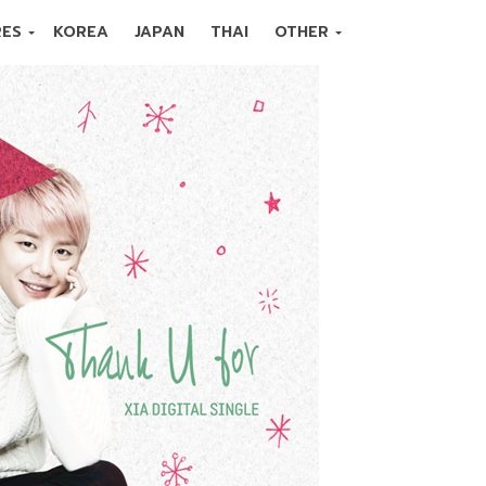
RES
KOREA
JAPAN
THAI
OTHER