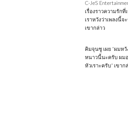
C-JeS Entertainmen
เรื่องราวความรักที
เราหวังว่าเพลงนี้
เขากล่าว
คิมจุนซู เผย “ผมหว
หนาวนี้นะครับ ผมอย
หัวเราะครับ” เขากล