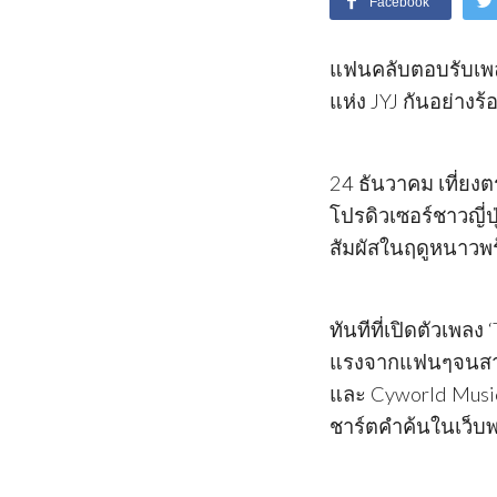
Facebook
แฟนคลับตอบรับเพลง
แห่ง JYJ กันอย่างร
24 ธันวาคม เที่ยงตร
โปรดิวเซอร์ชาวญี่
สัมผัสในฤดูหนาวพ
ทันทีที่เปิดตัวเพล
แรงจากแฟนๆจนสามา
และ Cyworld Musi
ชาร์ตคำค้นในเว็บพอ