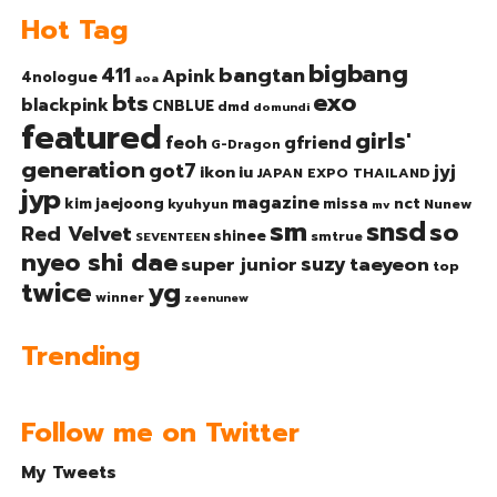
Hot Tag
bigbang
bangtan
411
Apink
4nologue
aoa
exo
bts
blackpink
CNBLUE
dmd
domundi
featured
girls'
gfriend
feoh
G-Dragon
generation
got7
jyj
ikon
iu
JAPAN EXPO THAILAND
jyp
magazine
nct
kim jaejoong
missa
kyuhyun
Nunew
mv
sm
snsd
so
Red Velvet
shinee
smtrue
SEVENTEEN
nyeo shi dae
suzy
taeyeon
super junior
top
twice
yg
winner
zeenunew
Trending
Follow me on Twitter
My Tweets