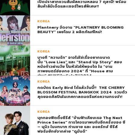
เปิดปราสาทชวนสัมผัสความหลอน 7 ตุลานี้! พร้อม
สินค้าลิมิเต็ดและเซอร์ไพรส์พิเศษ!!
KOREA
Plantnery จัดงาน “PLANTNERY BLOOMING
BEAUTY” เผยโฉม 2 ผลิตภัณฑ์ใหม่!
KOREA
บางที “ความรัก” อาจไม่ใช่เรื่องยากขนาด
นั้น “Love Lies” และ “Stand Up Story” สอง
หนังก้าวผ่านวัย ปั๊มหัวใจให้พองโต ใน “งาน
ภาพยนตร์ฮ่องกง 2024” ที่ “House สาม
ย่าน” #HKFilmGalaTH2024
KOREA
กดบัตร Early Bird ได้แล้ววันนี้!! THE CHERRY
BLOSSOM FESTIVAL BANGKOK 2024 รวมตัว
สุดยอดศิลปินในเทศกาลดนตรีแห่งความทรงจำ!
KOREA
บุกกองฟิตติ้งซีรีส์ “ข้ามฟ้าเคียงเธอ The Next
Prince Series” การโคจรมาพบกับอีกครั้งของ ซี
– นุนิว ในบทบาท ท่านชาย และ องครักษ์ ซีรีส์
ฟอร์มยักษ์จากค่าย “ดูมันดิ”