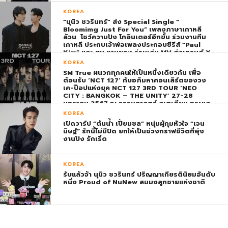
KOREA
“นุนิว ชวรินทร์” ส่ง Special Single “
Bloomimg Just For You” เพลงภาษาเกาหลี
ล้วน โชว์ความปัง โกอินเตอร์อีกขั้น ร่วมงานทีม
เกาหลี ประกบเจ้าพ่อเพลงประกอบซีรีส์ “Paul
Kim” และ ยุน ชานยอง ร่วมเล่น MV ส่งเทรนด์ X
พุ่ง ติดอันดับ 1 โลก
KOREA
SM True ผนวกทุกคนให้เป็นหนึ่งเดียวกัน เพื่อ
ต้อนรับ ‘NCT 127’ กับอภิมหาคอนเสิร์ตของวง
เค-ป๊อปแห่งยุค NCT 127 3RD TOUR ‘NEO
CITY : BANGKOK – THE UNITY’ 27-28
มกราคม 2567 ณ ธรรมศาสตร์ สเตเดียม กระแส
ตอบรับยิ่งใหญ่สมการรอคอย บัตร SOLD OUT
KOREA
ทุกที่นั่งทันทีที่เปิดจำหน่าย !
เปิดวาร์ป “ต้นน้ำ เปี่ยมชล” หนุ่มผู้กุมหัวใจ “เจน
นิษฐ์” รักนี้ไม่มีปิด ยกให้เป็นช่วงกราฟชีวิตที่พุ่ง
งานปัง รักเริ่ด
KOREA
รับแล้วจ้า นุนิว ชวรินทร์ ปริญญาเกียรตินิยมอันดับ
หนึ่ง Proud of NuNew สมมงลูกชายแห่งชาติ