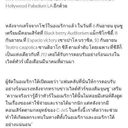
Hollywood Palladium LA อีกด้วย
หลังจากเสร็จจากโชว์ในอเมริกาแล้ว ในวันที่ 6 กันยายน จุนซู
เตรียมมีคอนเสิร์ตที่ Black berry Auditorium แม็กซิโกซิตี้, 8
กันยายน ที่ Espacio victory เซาเปาโล บราซิล, 10 กันยายน
Teatro caupolica ซานดิอาโก ชิลี ตามลำดับ โดยเฉพาะที่ชีลีก็
เป็นแห่งเดียวกับที่ JYJ เคยได้รับการตอบรับอย่างร้อนแรงใน
เวิลด์ทัวร์ เมื่อเดือนมีนาคมที่ผ่านมา
ผู้จัดในอเมริกาใต้เปิดเผยว่า “แฟนคลับที่นั่นให้การตอบรับ
อย่างร้อนแรงหลังจากทราบข่าวเวิลด์ทัวร์ของคิมจุนซู” เสริม
“ความจริงเรารู้ดีว่าทัวร์ในอเมริกาใต้นั้นไม่ค่อยมีเสน่ห์ดึงดูด
ในเรื่องของค่าใช้จ่ายและรายได้มากนัก แต่หลังจากมี
คอนเสิร์ตตามกลยุทธ์ของ C-JeS ในครั้งนี้ เราคิดว่าจะช่วย
ทำให้เกิดผลกระทบในทางดีทั้งในอเมริกาและอเมริกาใต้
อย่างแน่นอน”