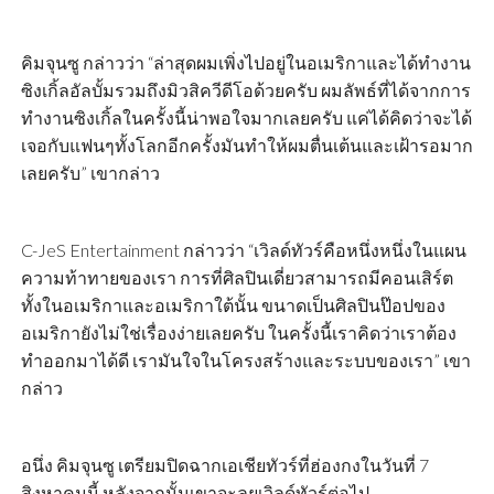
คิมจุนซู กล่าวว่า “ล่าสุดผมเพิ่งไปอยู่ในอเมริกาและได้ทำงาน
ซิงเกิ้ลอัลบั้มรวมถึงมิวสิควีดีโอด้วยครับ ผมลัพธ์ที่ได้จากการ
ทำงานซิงเกิ้ลในครั้งนี้น่าพอใจมากเลยครับ แค่ได้คิดว่าจะได้
เจอกับแฟนๆทั้งโลกอีกครั้งมันทำให้ผมตื่นเต้นและเฝ้ารอมาก
เลยครับ” เขากล่าว
C-JeS Entertainment กล่าวว่า “เวิลด์ทัวร์คือหนึ่งหนึ่งในแผน
ความท้าทายของเรา การที่ศิลปินเดี่ยวสามารถมีคอนเสิร์ต
ทั้งในอเมริกาและอเมริกาใต้นั้น ขนาดเป็นศิลปินป๊อปของ
อเมริกายังไม่ใช่เรื่องง่ายเลยครับ ในครั้งนี้เราคิดว่าเราต้อง
ทำออกมาได้ดี เรามันใจในโครงสร้างและระบบของเรา” เขา
กล่าว
อนึ่ง คิมจุนซู เตรียมปิดฉากเอเชียทัวร์ที่ฮ่องกงในวันที่ 7
สิงหาคมนี้ หลังจากนั้นเขาจะลุยเวิลด์ทัวร์ต่อไป