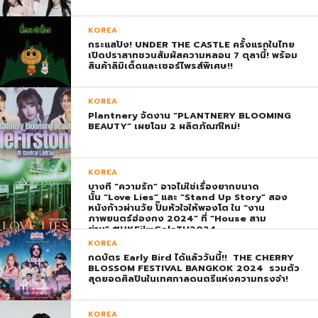
KOREA
กระแสปัง! UNDER THE CASTLE ครั้งแรกในไทย
เปิดปราสาทชวนสัมผัสความหลอน 7 ตุลานี้! พร้อม
สินค้าลิมิเต็ดและเซอร์ไพรส์พิเศษ!!
KOREA
Plantnery จัดงาน “PLANTNERY BLOOMING
BEAUTY” เผยโฉม 2 ผลิตภัณฑ์ใหม่!
KOREA
บางที “ความรัก” อาจไม่ใช่เรื่องยากขนาด
นั้น “Love Lies” และ “Stand Up Story” สอง
หนังก้าวผ่านวัย ปั๊มหัวใจให้พองโต ใน “งาน
ภาพยนตร์ฮ่องกง 2024” ที่ “House สาม
ย่าน” #HKFilmGalaTH2024
KOREA
กดบัตร Early Bird ได้แล้ววันนี้!! THE CHERRY
BLOSSOM FESTIVAL BANGKOK 2024 รวมตัว
สุดยอดศิลปินในเทศกาลดนตรีแห่งความทรงจำ!
KOREA