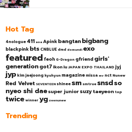
Hot Tag
bigbang
bangtan
411
Apink
4nologue
aoa
exo
bts
blackpink
CNBLUE
dmd
domundi
featured
girls'
gfriend
feoh
G-Dragon
generation
got7
jyj
ikon
iu
JAPAN EXPO THAILAND
jyp
magazine
nct
kim jaejoong
missa
kyuhyun
Nunew
mv
sm
snsd
so
Red Velvet
shinee
smtrue
SEVENTEEN
nyeo shi dae
suzy
taeyeon
super junior
top
twice
yg
winner
zeenunew
Trending