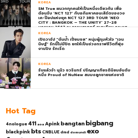
พุ่ง ติดอันดับ 1 โลก
KOREA
SM True ผนวกทุกคนให้เป็นหนึ่งเดียวกัน เพื่อ
ต้อนรับ ‘NCT 127’ กับอภิมหาคอนเสิร์ตของวง
เค-ป๊อปแห่งยุค NCT 127 3RD TOUR ‘NEO
CITY : BANGKOK – THE UNITY’ 27-28
มกราคม 2567 ณ ธรรมศาสตร์ สเตเดียม กระแส
ตอบรับยิ่งใหญ่สมการรอคอย บัตร SOLD OUT
KOREA
ทุกที่นั่งทันทีที่เปิดจำหน่าย !
เปิดวาร์ป “ต้นน้ำ เปี่ยมชล” หนุ่มผู้กุมหัวใจ “เจน
นิษฐ์” รักนี้ไม่มีปิด ยกให้เป็นช่วงกราฟชีวิตที่พุ่ง
งานปัง รักเริ่ด
KOREA
รับแล้วจ้า นุนิว ชวรินทร์ ปริญญาเกียรตินิยมอันดับ
หนึ่ง Proud of NuNew สมมงลูกชายแห่งชาติ
Hot Tag
bigbang
bangtan
411
Apink
4nologue
aoa
exo
bts
blackpink
CNBLUE
dmd
domundi