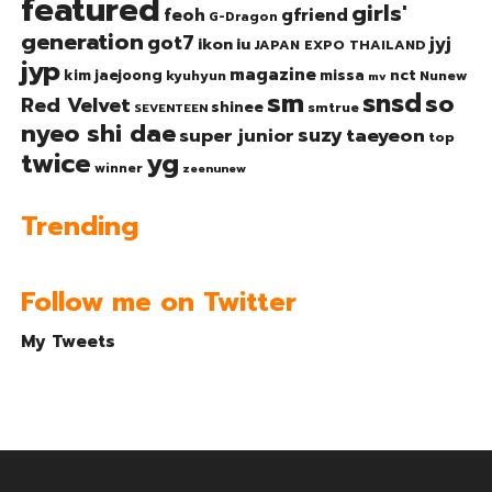
featured
girls'
gfriend
feoh
G-Dragon
generation
got7
jyj
ikon
iu
JAPAN EXPO THAILAND
jyp
magazine
nct
kim jaejoong
missa
kyuhyun
Nunew
mv
sm
snsd
so
Red Velvet
shinee
smtrue
SEVENTEEN
nyeo shi dae
suzy
taeyeon
super junior
top
twice
yg
winner
zeenunew
Trending
Follow me on Twitter
My Tweets