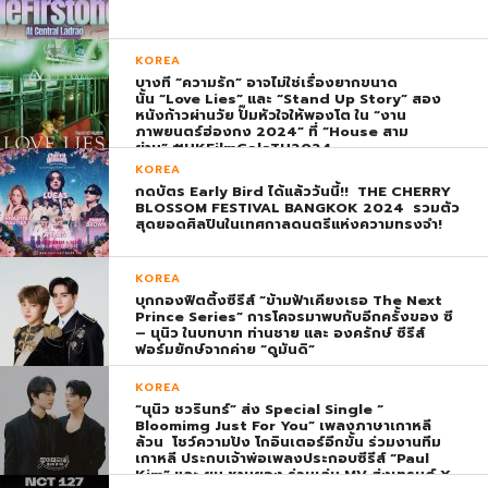
KOREA
บางที “ความรัก” อาจไม่ใช่เรื่องยากขนาด
นั้น “Love Lies” และ “Stand Up Story” สอง
หนังก้าวผ่านวัย ปั๊มหัวใจให้พองโต ใน “งาน
ภาพยนตร์ฮ่องกง 2024” ที่ “House สาม
ย่าน” #HKFilmGalaTH2024
KOREA
กดบัตร Early Bird ได้แล้ววันนี้!! THE CHERRY
BLOSSOM FESTIVAL BANGKOK 2024 รวมตัว
สุดยอดศิลปินในเทศกาลดนตรีแห่งความทรงจำ!
KOREA
บุกกองฟิตติ้งซีรีส์ “ข้ามฟ้าเคียงเธอ The Next
Prince Series” การโคจรมาพบกับอีกครั้งของ ซี
– นุนิว ในบทบาท ท่านชาย และ องครักษ์ ซีรีส์
ฟอร์มยักษ์จากค่าย “ดูมันดิ”
KOREA
“นุนิว ชวรินทร์” ส่ง Special Single “
Bloomimg Just For You” เพลงภาษาเกาหลี
ล้วน โชว์ความปัง โกอินเตอร์อีกขั้น ร่วมงานทีม
เกาหลี ประกบเจ้าพ่อเพลงประกอบซีรีส์ “Paul
Kim” และ ยุน ชานยอง ร่วมเล่น MV ส่งเทรนด์ X