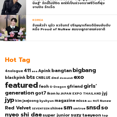
นิษฐ์” รักนี้ไม่มีปิด ยกให้เป็นช่วงกราฟชีวิตที่พุ่ง
งานปัง รักเริ่ด
KOREA
รับแล้วจ้า นุนิว ชวรินทร์ ปริญญาเกียรตินิยมอันดับ
หนึ่ง Proud of NuNew สมมงลูกชายแห่งชาติ
Hot Tag
bigbang
bangtan
411
Apink
4nologue
aoa
exo
bts
blackpink
CNBLUE
dmd
domundi
featured
girls'
gfriend
feoh
G-Dragon
generation
got7
jyj
ikon
iu
JAPAN EXPO THAILAND
jyp
magazine
nct
kim jaejoong
missa
kyuhyun
Nunew
mv
sm
snsd
so
Red Velvet
shinee
smtrue
SEVENTEEN
nyeo shi dae
suzy
taeyeon
super junior
top