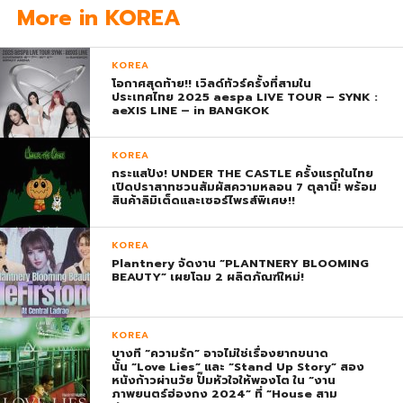
More in KOREA
KOREA
โอกาศสุดท้าย!! เวิลด์ทัวร์ครั้งที่สามใน
ประเทศไทย 2025 aespa LIVE TOUR – SYNK :
aeXIS LINE – in BANGKOK
KOREA
กระแสปัง! UNDER THE CASTLE ครั้งแรกในไทย
เปิดปราสาทชวนสัมผัสความหลอน 7 ตุลานี้! พร้อม
สินค้าลิมิเต็ดและเซอร์ไพรส์พิเศษ!!
KOREA
Plantnery จัดงาน “PLANTNERY BLOOMING
BEAUTY” เผยโฉม 2 ผลิตภัณฑ์ใหม่!
KOREA
บางที “ความรัก” อาจไม่ใช่เรื่องยากขนาด
นั้น “Love Lies” และ “Stand Up Story” สอง
หนังก้าวผ่านวัย ปั๊มหัวใจให้พองโต ใน “งาน
ภาพยนตร์ฮ่องกง 2024” ที่ “House สาม