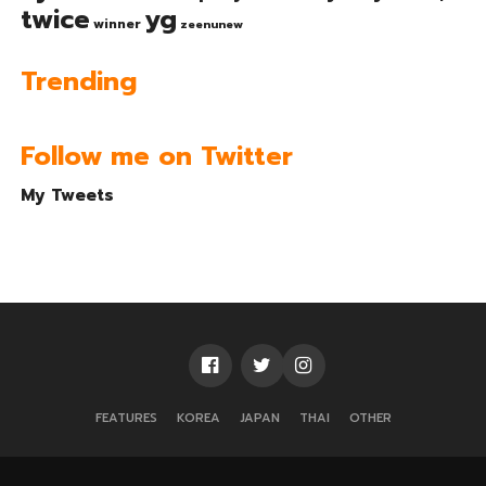
twice
yg
winner
zeenunew
Trending
Follow me on Twitter
My Tweets
FEATURES
KOREA
JAPAN
THAI
OTHER