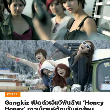
KOREA
Gangkiz เปิดตัวเอ็มวีพันล้าน ‘Honey
Honey’ ชาวเน็ตแห่ต้อนรับสุดร้อน