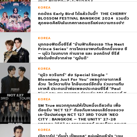
ย่าน” #HKFilmGalaTH2024
KOREA
กดบัตร Early Bird ได้แล้ววันนี้!! THE CHERRY
BLOSSOM FESTIVAL BANGKOK 2024 รวมตัว
สุดยอดศิลปินในเทศกาลดนตรีแห่งความทรงจำ!
KOREA
บุกกองฟิตติ้งซีรีส์ “ข้ามฟ้าเคียงเธอ The Next
Prince Series” การโคจรมาพบกับอีกครั้งของ ซี
– นุนิว ในบทบาท ท่านชาย และ องครักษ์ ซีรีส์
ฟอร์มยักษ์จากค่าย “ดูมันดิ”
KOREA
“นุนิว ชวรินทร์” ส่ง Special Single “
Bloomimg Just For You” เพลงภาษาเกาหลี
ล้วน โชว์ความปัง โกอินเตอร์อีกขั้น ร่วมงานทีม
เกาหลี ประกบเจ้าพ่อเพลงประกอบซีรีส์ “Paul
Kim” และ ยุน ชานยอง ร่วมเล่น MV ส่งเทรนด์ X
พุ่ง ติดอันดับ 1 โลก
KOREA
SM True ผนวกทุกคนให้เป็นหนึ่งเดียวกัน เพื่อ
ต้อนรับ ‘NCT 127’ กับอภิมหาคอนเสิร์ตของวง
เค-ป๊อปแห่งยุค NCT 127 3RD TOUR ‘NEO
CITY : BANGKOK – THE UNITY’ 27-28
มกราคม 2567 ณ ธรรมศาสตร์ สเตเดียม กระแส
ตอบรับยิ่งใหญ่สมการรอคอย บัตร SOLD OUT
KOREA
ทุกที่นั่งทันทีที่เปิดจำหน่าย !
เปิดวาร์ป “ต้นน้ำ เปี่ยมชล” หนุ่มผู้กุมหัวใจ “เจน