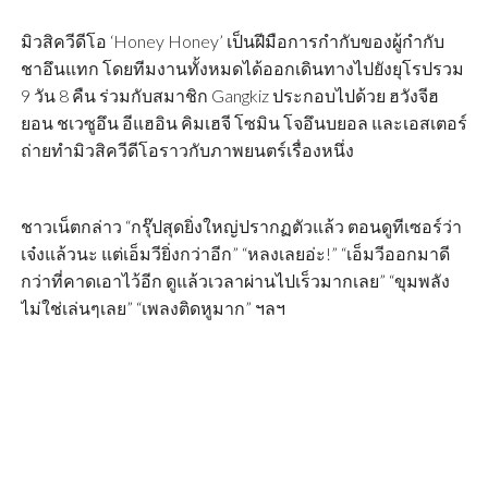
มิวสิควีดีโอ ‘Honey Honey’ เป็นฝีมือการกำกับของผู้กำกับ
ชาอึนแทก โดยทีมงานทั้งหมดได้ออกเดินทางไปยังยุโรปรวม
9 วัน 8 คืน ร่วมกับสมาชิก Gangkiz ประกอบไปด้วย ฮวังจีฮ
ยอน ชเวซูอึน อีแฮอิน คิมเฮจี โซมิน โจอึนบยอล และเอสเตอร์
ถ่ายทำมิวสิควีดีโอราวกับภาพยนตร์เรื่องหนึ่ง
ชาวเน็ตกล่าว “กรุ๊ปสุดยิ่งใหญ่ปรากฏตัวแล้ว ตอนดูทีเซอร์ว่า
เจ๋งแล้วนะ แต่เอ็มวียิ่งกว่าอีก” “หลงเลยอ่ะ!” “เอ็มวีออกมาดี
กว่าที่คาดเอาไว้อีก ดูแล้วเวลาผ่านไปเร็วมากเลย” “ขุมพลัง
ไม่ใช่เล่นๆเลย” “เพลงติดหูมาก” ฯลฯ