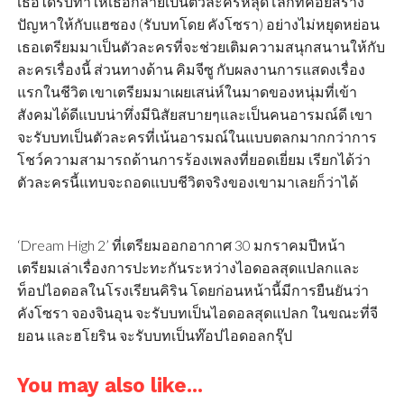
เธอได้รับทำให้เธอกลายเป็นตัวละครหลุดโลกที่คอยสร้าง
ปัญหาให้กับแฮซอง (รับบทโดย คังโซรา) อย่างไม่หยุดหย่อน
เธอเตรียมมาเป็นตัวละครที่จะช่วยเติมความสนุกสนานให้กับ
ละครเรื่องนี้ ส่วนทางด้าน คิมจีซู กับผลงานการแสดงเรื่อง
แรกในชีวิต เขาเตรียมมาเผยเสน่ห์ในมาดของหนุ่มที่เข้า
สังคมได้ดีแบบน่าทึ่งมีนิสัยสบายๆและเป็นคนอารมณ์ดี เขา
จะรับบทเป็นตัวละครที่เน้นอารมณ์ในแบบตลกมากกว่าการ
โชว์ความสามารถด้านการร้องเพลงที่ยอดเยี่ยม เรียกได้ว่า
ตัวละครนี้แทบจะถอดแบบชีวิตจริงของเขามาเลยก็ว่าได้
‘Dream High 2’ ที่เตรียมออกอากาศ 30 มกราคมปีหน้า
เตรียมเล่าเรื่องการปะทะกันระหว่างไอดอลสุดแปลกและ
ท็อปไอดอลในโรงเรียนคิริน โดยก่อนหน้านี้มีการยืนยันว่า
คังโซรา จองจินอุน จะรับบทเป็นไอดอลสุดแปลก ในขณะที่จี
ยอน และฮโยริน จะรับบทเป็นท๊อปไอดอลกรุ๊ป
You may also like...