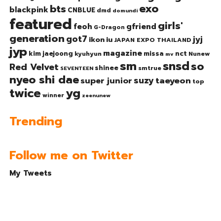
exo
bts
blackpink
CNBLUE
dmd
domundi
featured
girls'
gfriend
feoh
G-Dragon
generation
got7
jyj
ikon
iu
JAPAN EXPO THAILAND
jyp
magazine
nct
kim jaejoong
missa
kyuhyun
Nunew
mv
sm
snsd
so
Red Velvet
shinee
smtrue
SEVENTEEN
nyeo shi dae
suzy
taeyeon
super junior
top
twice
yg
winner
zeenunew
Trending
Follow me on Twitter
My Tweets