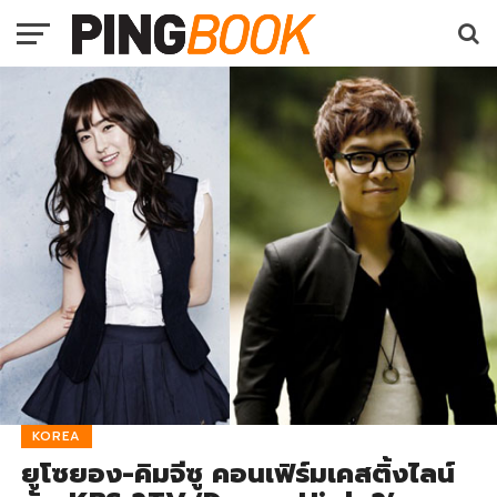
KOREA
ยูโซยอง-คิมจีซู คอนเฟิร์มเคสติ้งไลน์