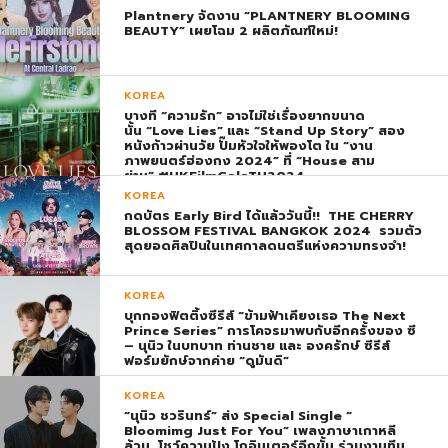
Plantnery จัดงาน “PLANTNERY BLOOMING
BEAUTY” เผยโฉม 2 ผลิตภัณฑ์ใหม่!
KOREA
บางที “ความรัก” อาจไม่ใช่เรื่องยากขนาด
นั้น “Love Lies” และ “Stand Up Story” สอง
หนังก้าวผ่านวัย ปั๊มหัวใจให้พองโต ใน “งาน
ภาพยนตร์ฮ่องกง 2024” ที่ “House สาม
ย่าน” #HKFilmGalaTH2024
KOREA
กดบัตร Early Bird ได้แล้ววันนี้!! THE CHERRY
BLOSSOM FESTIVAL BANGKOK 2024 รวมตัว
สุดยอดศิลปินในเทศกาลดนตรีแห่งความทรงจำ!
KOREA
บุกกองฟิตติ้งซีรีส์ “ข้ามฟ้าเคียงเธอ The Next
Prince Series” การโคจรมาพบกับอีกครั้งของ ซี
– นุนิว ในบทบาท ท่านชาย และ องครักษ์ ซีรีส์
ฟอร์มยักษ์จากค่าย “ดูมันดิ”
KOREA
“นุนิว ชวรินทร์” ส่ง Special Single “
Bloomimg Just For You” เพลงภาษาเกาหลี
ล้วน โชว์ความปัง โกอินเตอร์อีกขั้น ร่วมงานทีม