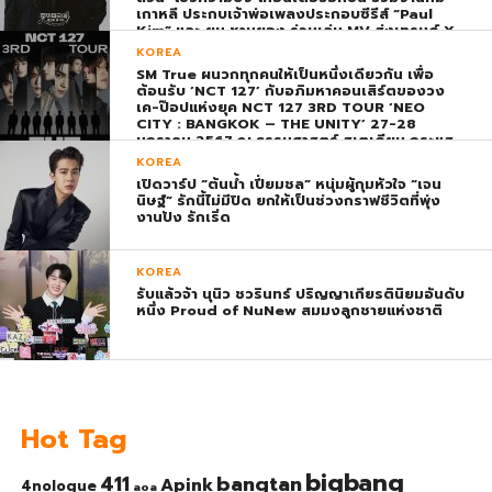
เกาหลี ประกบเจ้าพ่อเพลงประกอบซีรีส์ “Paul
Kim” และ ยุน ชานยอง ร่วมเล่น MV ส่งเทรนด์ X
พุ่ง ติดอันดับ 1 โลก
KOREA
SM True ผนวกทุกคนให้เป็นหนึ่งเดียวกัน เพื่อ
ต้อนรับ ‘NCT 127’ กับอภิมหาคอนเสิร์ตของวง
เค-ป๊อปแห่งยุค NCT 127 3RD TOUR ‘NEO
CITY : BANGKOK – THE UNITY’ 27-28
มกราคม 2567 ณ ธรรมศาสตร์ สเตเดียม กระแส
ตอบรับยิ่งใหญ่สมการรอคอย บัตร SOLD OUT
KOREA
ทุกที่นั่งทันทีที่เปิดจำหน่าย !
เปิดวาร์ป “ต้นน้ำ เปี่ยมชล” หนุ่มผู้กุมหัวใจ “เจน
นิษฐ์” รักนี้ไม่มีปิด ยกให้เป็นช่วงกราฟชีวิตที่พุ่ง
งานปัง รักเริ่ด
KOREA
รับแล้วจ้า นุนิว ชวรินทร์ ปริญญาเกียรตินิยมอันดับ
หนึ่ง Proud of NuNew สมมงลูกชายแห่งชาติ
Hot Tag
bigbang
bangtan
411
Apink
4nologue
aoa