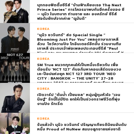
บุกกองฟิตติ้งซีรีส์ “ข้ามฟ้าเคียงเธอ The Next
Prince Series” การโคจรมาพบกับอีกครั้งของ ซี
– นุนิว ในบทบาท ท่านชาย และ องครักษ์ ซีรีส์
ฟอร์มยักษ์จากค่าย “ดูมันดิ”
KOREA
“นุนิว ชวรินทร์” ส่ง Special Single “
Bloomimg Just For You” เพลงภาษาเกาหลี
ล้วน โชว์ความปัง โกอินเตอร์อีกขั้น ร่วมงานทีม
เกาหลี ประกบเจ้าพ่อเพลงประกอบซีรีส์ “Paul
Kim” และ ยุน ชานยอง ร่วมเล่น MV ส่งเทรนด์ X
พุ่ง ติดอันดับ 1 โลก
KOREA
SM True ผนวกทุกคนให้เป็นหนึ่งเดียวกัน เพื่อ
ต้อนรับ ‘NCT 127’ กับอภิมหาคอนเสิร์ตของวง
เค-ป๊อปแห่งยุค NCT 127 3RD TOUR ‘NEO
CITY : BANGKOK – THE UNITY’ 27-28
มกราคม 2567 ณ ธรรมศาสตร์ สเตเดียม กระแส
ตอบรับยิ่งใหญ่สมการรอคอย บัตร SOLD OUT
KOREA
ทุกที่นั่งทันทีที่เปิดจำหน่าย !
เปิดวาร์ป “ต้นน้ำ เปี่ยมชล” หนุ่มผู้กุมหัวใจ “เจน
นิษฐ์” รักนี้ไม่มีปิด ยกให้เป็นช่วงกราฟชีวิตที่พุ่ง
งานปัง รักเริ่ด
KOREA
รับแล้วจ้า นุนิว ชวรินทร์ ปริญญาเกียรตินิยมอันดับ
หนึ่ง Proud of NuNew สมมงลูกชายแห่งชาติ