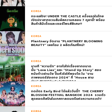
KOREA
กระแสปัง! UNDER THE CASTLE ครั้งแรกในไทย
เปิดปราสาทชวนสัมผัสความหลอน 7 ตุลานี้! พร้อม
สินค้าลิมิเต็ดและเซอร์ไพรส์พิเศษ!!
KOREA
Plantnery จัดงาน “PLANTNERY BLOOMING
BEAUTY” เผยโฉม 2 ผลิตภัณฑ์ใหม่!
KOREA
บางที “ความรัก” อาจไม่ใช่เรื่องยากขนาด
นั้น “Love Lies” และ “Stand Up Story” สอง
หนังก้าวผ่านวัย ปั๊มหัวใจให้พองโต ใน “งาน
ภาพยนตร์ฮ่องกง 2024” ที่ “House สาม
ย่าน” #HKFilmGalaTH2024
KOREA
กดบัตร Early Bird ได้แล้ววันนี้!! THE CHERRY
BLOSSOM FESTIVAL BANGKOK 2024 รวมตัว
สุดยอดศิลปินในเทศกาลดนตรีแห่งความทรงจำ!
KOREA