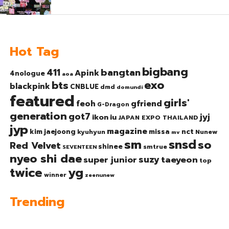
Hot Tag
bigbang
bangtan
411
Apink
4nologue
aoa
exo
bts
blackpink
CNBLUE
dmd
domundi
featured
girls'
gfriend
feoh
G-Dragon
generation
got7
jyj
ikon
iu
JAPAN EXPO THAILAND
jyp
magazine
nct
kim jaejoong
missa
kyuhyun
Nunew
mv
sm
snsd
so
Red Velvet
shinee
smtrue
SEVENTEEN
nyeo shi dae
suzy
taeyeon
super junior
top
twice
yg
winner
zeenunew
Trending