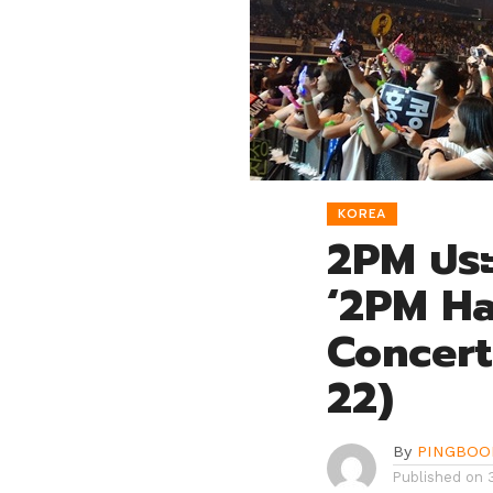
KOREA
2PM ประ
‘2PM Ha
Concert
22)
By
PINGBOO
Published on