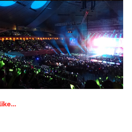
ike...