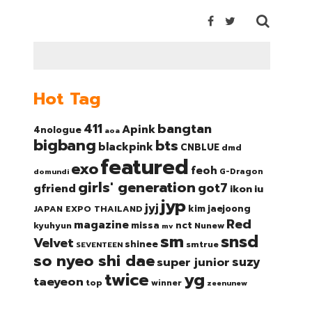
Hot Tag
bangtan
411
Apink
4nologue
aoa
bigbang
bts
blackpink
CNBLUE
dmd
featured
exo
feoh
domundi
G-Dragon
girls' generation
got7
gfriend
ikon
iu
jyp
jyj
kim jaejoong
JAPAN EXPO THAILAND
Red
magazine
nct
missa
kyuhyun
Nunew
mv
sm
snsd
Velvet
shinee
smtrue
SEVENTEEN
so nyeo shi dae
suzy
super junior
twice
yg
taeyeon
top
winner
zeenunew