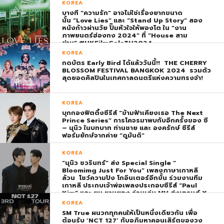
KOREA
บางที “ความรัก” อาจไม่ใช่เรื่องยากขนาด
นั้น “Love Lies” และ “Stand Up Story” สอง
หนังก้าวผ่านวัย ปั๊มหัวใจให้พองโต ใน “งาน
ภาพยนตร์ฮ่องกง 2024” ที่ “House สาม
ย่าน” #HKFilmGalaTH2024
KOREA
กดบัตร Early Bird ได้แล้ววันนี้!! THE CHERRY
BLOSSOM FESTIVAL BANGKOK 2024 รวมตัว
สุดยอดศิลปินในเทศกาลดนตรีแห่งความทรงจำ!
KOREA
บุกกองฟิตติ้งซีรีส์ “ข้ามฟ้าเคียงเธอ The Next
Prince Series” การโคจรมาพบกับอีกครั้งของ ซี
– นุนิว ในบทบาท ท่านชาย และ องครักษ์ ซีรีส์
ฟอร์มยักษ์จากค่าย “ดูมันดิ”
KOREA
“นุนิว ชวรินทร์” ส่ง Special Single “
Bloomimg Just For You” เพลงภาษาเกาหลี
ล้วน โชว์ความปัง โกอินเตอร์อีกขั้น ร่วมงานทีม
เกาหลี ประกบเจ้าพ่อเพลงประกอบซีรีส์ “Paul
Kim” และ ยุน ชานยอง ร่วมเล่น MV ส่งเทรนด์ X
พุ่ง ติดอันดับ 1 โลก
KOREA
SM True ผนวกทุกคนให้เป็นหนึ่งเดียวกัน เพื่อ
ต้อนรับ ‘NCT 127’ กับอภิมหาคอนเสิร์ตของวง