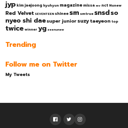
jyp
magazine
nct
kim jaejoong
missa
kyuhyun
Nunew
mv
sm
snsd
so
Red Velvet
shinee
smtrue
SEVENTEEN
nyeo shi dae
suzy
taeyeon
super junior
top
twice
yg
winner
zeenunew
Trending
Follow me on Twitter
My Tweets