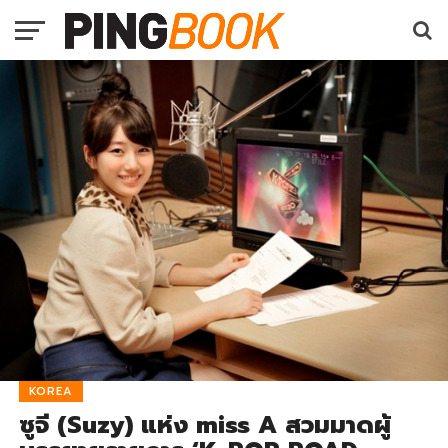
KOREA
ซูจี (Suzy) แห่ง miss A สวมมาดผู้