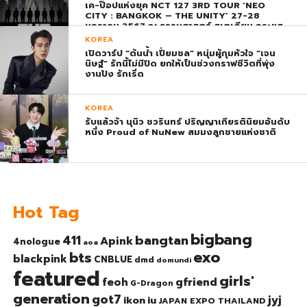
เค-ป๊อปแห่งยุค NCT 127 3RD TOUR ‘NEO
CITY : BANGKOK – THE UNITY’ 27-28
มกราคม 2567 ณ ธรรมศาสตร์ สเตเดียม กระแส
ตอบรับยิ่งใหญ่สมการรอคอย บัตร SOLD OUT
KOREA
ทุกที่นั่งทันทีที่เปิดจำหน่าย !
เปิดวาร์ป “ต้นน้ำ เปี่ยมชล” หนุ่มผู้กุมหัวใจ “เจน
นิษฐ์” รักนี้ไม่มีปิด ยกให้เป็นช่วงกราฟชีวิตที่พุ่ง
งานปัง รักเริ่ด
KOREA
รับแล้วจ้า นุนิว ชวรินทร์ ปริญญาเกียรตินิยมอันดับ
หนึ่ง Proud of NuNew สมมงลูกชายแห่งชาติ
Hot Tag
bigbang
bangtan
411
Apink
4nologue
aoa
exo
bts
blackpink
CNBLUE
dmd
domundi
featured
girls'
gfriend
feoh
G-Dragon
generation
got7
jyj
ikon
iu
JAPAN EXPO THAILAND