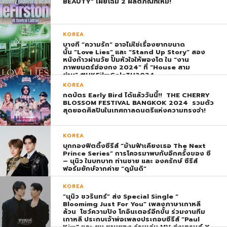
BEAUTY” เผยโฉม 2 ผลิตภัณฑ์ใหม่!
KOREA
บางที “ความรัก” อาจไม่ใช่เรื่องยากขนาด
นั้น “Love Lies” และ “Stand Up Story” สอง
หนังก้าวผ่านวัย ปั๊มหัวใจให้พองโต ใน “งาน
ภาพยนตร์ฮ่องกง 2024” ที่ “House สาม
ย่าน” #HKFilmGalaTH2024
KOREA
กดบัตร Early Bird ได้แล้ววันนี้!! THE CHERRY
BLOSSOM FESTIVAL BANGKOK 2024 รวมตัว
สุดยอดศิลปินในเทศกาลดนตรีแห่งความทรงจำ!
KOREA
บุกกองฟิตติ้งซีรีส์ “ข้ามฟ้าเคียงเธอ The Next
Prince Series” การโคจรมาพบกับอีกครั้งของ ซี
– นุนิว ในบทบาท ท่านชาย และ องครักษ์ ซีรีส์
ฟอร์มยักษ์จากค่าย “ดูมันดิ”
KOREA
“นุนิว ชวรินทร์” ส่ง Special Single “
Bloomimg Just For You” เพลงภาษาเกาหลี
ล้วน โชว์ความปัง โกอินเตอร์อีกขั้น ร่วมงานทีม
เกาหลี ประกบเจ้าพ่อเพลงประกอบซีรีส์ “Paul
Kim” และ ยุน ชานยอง ร่วมเล่น MV ส่งเทรนด์ X