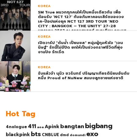
พุ่ง ติดอันดับ 1 โลก
KOREA
SM True ผนวกทุกคนให้เป็นหนึ่งเดียวกัน เพื่อ
ต้อนรับ ‘NCT 127’ กับอภิมหาคอนเสิร์ตของวง
เค-ป๊อปแห่งยุค NCT 127 3RD TOUR ‘NEO
CITY : BANGKOK – THE UNITY’ 27-28
มกราคม 2567 ณ ธรรมศาสตร์ สเตเดียม กระแส
ตอบรับยิ่งใหญ่สมการรอคอย บัตร SOLD OUT
KOREA
ทุกที่นั่งทันทีที่เปิดจำหน่าย !
เปิดวาร์ป “ต้นน้ำ เปี่ยมชล” หนุ่มผู้กุมหัวใจ “เจน
นิษฐ์” รักนี้ไม่มีปิด ยกให้เป็นช่วงกราฟชีวิตที่พุ่ง
งานปัง รักเริ่ด
KOREA
รับแล้วจ้า นุนิว ชวรินทร์ ปริญญาเกียรตินิยมอันดับ
หนึ่ง Proud of NuNew สมมงลูกชายแห่งชาติ
Hot Tag
bigbang
bangtan
411
Apink
4nologue
aoa
exo
bts
blackpink
CNBLUE
dmd
domundi