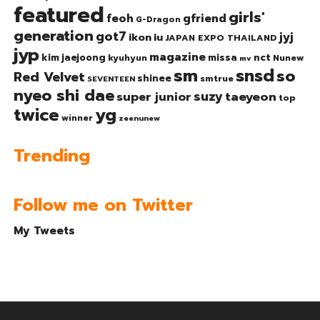
featured
girls'
gfriend
feoh
G-Dragon
generation
got7
jyj
ikon
iu
JAPAN EXPO THAILAND
jyp
magazine
nct
kim jaejoong
missa
kyuhyun
Nunew
mv
sm
snsd
so
Red Velvet
shinee
smtrue
SEVENTEEN
nyeo shi dae
suzy
taeyeon
super junior
top
twice
yg
winner
zeenunew
Trending
Follow me on Twitter
My Tweets