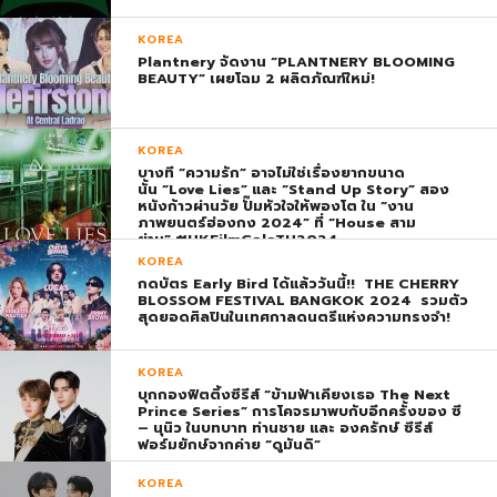
KOREA
Plantnery จัดงาน “PLANTNERY BLOOMING
BEAUTY” เผยโฉม 2 ผลิตภัณฑ์ใหม่!
KOREA
บางที “ความรัก” อาจไม่ใช่เรื่องยากขนาด
นั้น “Love Lies” และ “Stand Up Story” สอง
หนังก้าวผ่านวัย ปั๊มหัวใจให้พองโต ใน “งาน
ภาพยนตร์ฮ่องกง 2024” ที่ “House สาม
ย่าน” #HKFilmGalaTH2024
KOREA
กดบัตร Early Bird ได้แล้ววันนี้!! THE CHERRY
BLOSSOM FESTIVAL BANGKOK 2024 รวมตัว
สุดยอดศิลปินในเทศกาลดนตรีแห่งความทรงจำ!
KOREA
บุกกองฟิตติ้งซีรีส์ “ข้ามฟ้าเคียงเธอ The Next
Prince Series” การโคจรมาพบกับอีกครั้งของ ซี
– นุนิว ในบทบาท ท่านชาย และ องครักษ์ ซีรีส์
ฟอร์มยักษ์จากค่าย “ดูมันดิ”
KOREA