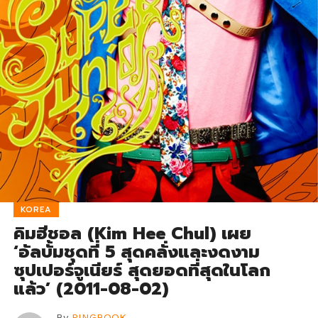
KOREA
คิมฮีชอล (Kim Hee Chul) เผย
‘อัลบั้มชุดที่ 5 สุดคลั่งและงดงาม
ซุปเปอร์จูเนียร์ สุดยอดที่สุดในโลก
แล้ว’ (2011-08-02)
By
PINGBOOK