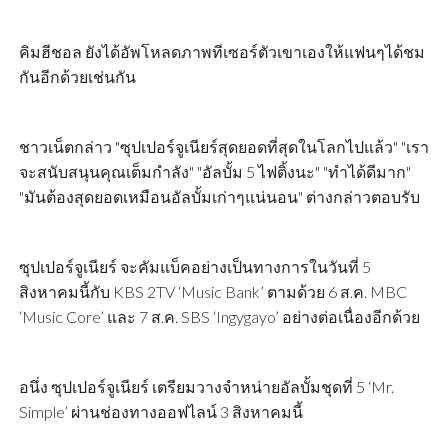
คิมฮีชอล ยังได้อัพโหลดภาพทีเซอร์ตัวเขาเองให้แฟนๆได้ชม
กันอีกด้วยเช่นกัน
ชาวเน็ตกล่าว "ซุปเปอร์จูเนียร์สุดยอดที่สุดในโลกไปแล้ว" "เรา
จะสนับสนุนคุณเต็มกำลัง" "อัลบั้ม 5 ไฟติ้งนะ" "ทำได้ดีมาก"
"มันต้องสุดยอดเหมือนอัลบั้มเก่าๆแน่นอน" ต่างกล่าวตอบรับ
ซุปเปอร์จูเนียร์ จะคัมแบ็คอย่างเป็นทางการในวันที่ 5
สิงหาคมนี้กับ KBS 2TV ‘Music Bank’ ตามด้วย 6 ส.ค. MBC
‘Music Core’ และ 7 ส.ค. SBS ‘Ingygayo’ อย่างต่อเนื่องอีกด้วย
อนึ่ง ซุปเปอร์จูเนียร์ เตรียมวางจำหน่ายอัลบั้มชุดที่ 5 ‘Mr.
Simple’ ผ่านช่องทางออฟไลน์ 3 สิงหาคมนี้