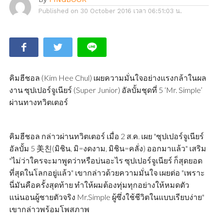
Published on
30 October 2016 เวลา 06:51:03 น.
คิมฮีชอล (Kim Hee Chul) เผยความมั่นใจอย่างแรงกล้าในผล
งาน ซุปเปอร์จูเนียร์ (Super Junior) อัลบั้มชุดที่ 5 ‘Mr. Simple’
ผ่านทางทวิตเตอร์
คิมฮีชอล กล่าวผ่านทวิตเตอร์ เมื่อ 2 ส.ค. เผย "ซุปเปอร์จูเนียร์
อัลบั้ม 5 美친(มิชิน, มิ=งดงาม, มิชิน=คลั่ง) ออกมาแล้ว" เสริม
"ไม่ว่าใครจะมาพูดว่าหรือบ่นอะไร ซุปเปอร์จูเนียร์ ก็สุดยอด
ที่สุดในโลกอยู่แล้ว" เขากล่าวด้วยความมั่นใจ เผยต่อ "เพราะ
นี่มันคือครั้งสุดท้าย ทำให้ผมต้องทุ่มทุกอย่างให้หมดตัว
แน่นอนผู้ชายตัวจริง Mr.Simple ผู้ซึ่งใช้ชีวิตในแบบเรียบง่าย"
เขากล่าวพร้อมโพสภาพ