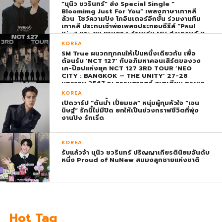
“นุนิว ชวรินทร์” ส่ง Special Single “
Bloomimg Just For You” เพลงภาษาเกาหลี
ล้วน โชว์ความปัง โกอินเตอร์อีกขั้น ร่วมงานทีม
เกาหลี ประกบเจ้าพ่อเพลงประกอบซีรีส์ “Paul
Kim” และ ยุน ชานยอง ร่วมเล่น MV ส่งเทรนด์ X
พุ่ง ติดอันดับ 1 โลก
KOREA
SM True ผนวกทุกคนให้เป็นหนึ่งเดียวกัน เพื่อ
ต้อนรับ ‘NCT 127’ กับอภิมหาคอนเสิร์ตของวง
เค-ป๊อปแห่งยุค NCT 127 3RD TOUR ‘NEO
CITY : BANGKOK – THE UNITY’ 27-28
มกราคม 2567 ณ ธรรมศาสตร์ สเตเดียม กระแส
ตอบรับยิ่งใหญ่สมการรอคอย บัตร SOLD OUT
KOREA
ทุกที่นั่งทันทีที่เปิดจำหน่าย !
เปิดวาร์ป “ต้นน้ำ เปี่ยมชล” หนุ่มผู้กุมหัวใจ “เจน
นิษฐ์” รักนี้ไม่มีปิด ยกให้เป็นช่วงกราฟชีวิตที่พุ่ง
งานปัง รักเริ่ด
KOREA
รับแล้วจ้า นุนิว ชวรินทร์ ปริญญาเกียรตินิยมอันดับ
หนึ่ง Proud of NuNew สมมงลูกชายแห่งชาติ
Hot Tag