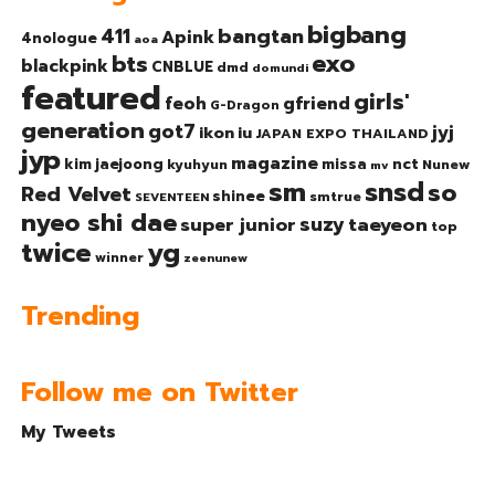
bigbang
bangtan
411
Apink
4nologue
aoa
exo
bts
blackpink
CNBLUE
dmd
domundi
featured
girls'
gfriend
feoh
G-Dragon
generation
got7
jyj
ikon
iu
JAPAN EXPO THAILAND
jyp
magazine
nct
kim jaejoong
missa
kyuhyun
Nunew
mv
sm
snsd
so
Red Velvet
shinee
smtrue
SEVENTEEN
nyeo shi dae
suzy
taeyeon
super junior
top
twice
yg
winner
zeenunew
Trending
Follow me on Twitter
My Tweets