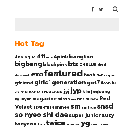
Hot Tag
bangtan
411
Apink
4nologue
aoa
bigbang
bts
blackpink
CNBLUE
dmd
featured
exo
feoh
domundi
G-Dragon
girls' generation
got7
gfriend
ikon
iu
jyp
jyj
kim jaejoong
JAPAN EXPO THAILAND
Red
magazine
nct
missa
kyuhyun
Nunew
mv
sm
snsd
Velvet
shinee
smtrue
SEVENTEEN
so nyeo shi dae
suzy
super junior
twice
yg
taeyeon
top
winner
zeenunew