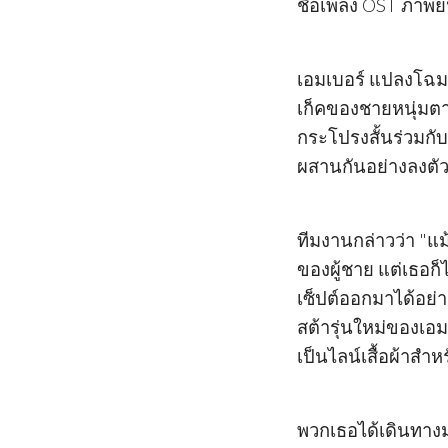
ชื่อเพลง OST ภาพยน
เอมเบอร์ แปลงโฉมเป็
เก็คของชายหนุ่มต
กระโปรงสั้นร่วมกั
ผสานกันอย่างลงตั
ทีมงานกล่าวว่า "แม้
ของผู้ชาย แต่เธอก
เซ็ปต์ออกมาได้อย่
สต้ารุ่นใหม่ของเอมเ
เป็นไลน์เสื้อผ้าสำห
พวกเธอได้เดินทางม