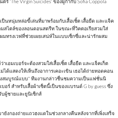
ตร์ ‘The Virgin Suicides’ ของผู้กำกับ Sofia Coppola
นหนุ่มหล่อขี้เล่นที่มาพร้อมกับเสื้อเชิ้ต เสื้อยืด และแจ็ค
ามสไตล์ของลอนดอนสตรีท ในขณะที่วิคตอเรียสวมใส่
บผมทรงเวฟที่ช่วยเผยเสน่ห์ในแบบเซ็กซี่และน่ารักผสม
ว
ว่าเอมเบอร์จะต้องสวมใส่เสื้อเชิ้ต เสื้อยืด และแจ็คเก็ต
็ไม่ได้แสดงให้เห็นถึงอาการเคอะเขิน เธอได้ถ่ายทอดคอน
างสมบูรณ์แบบ" ทีมงานกล่าวชื่นชมความเป็นแฟชั่นนิ
บอร์ สำหรับเสื้อผ้าเซ็ตนี้เป็นของแบรนด์ G by guess ซึ่ง
รับผู้ชายและยูนิเซ็กส์
ายังกองถ่ายแถวฮงแดในช่วงกลางคืนหลังจากที่เพิ่งเสร็จ