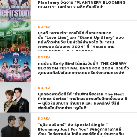
Plantnery จัดงาน “PLANTNERY BLOOMING
BEAUTY” เผยโฉม 2 ผลิตภัณฑ์ใหม่!
KOREA
บางที “ความรัก” อาจไม่ใช่เรื่องยากขนาด
นั้น “Love Lies” และ “Stand Up Story” สอง
หนังก้าวผ่านวัย ปั๊มหัวใจให้พองโต ใน “งาน
ภาพยนตร์ฮ่องกง 2024” ที่ “House สาม
ย่าน” #HKFilmGalaTH2024
KOREA
กดบัตร Early Bird ได้แล้ววันนี้!! THE CHERRY
BLOSSOM FESTIVAL BANGKOK 2024 รวมตัว
สุดยอดศิลปินในเทศกาลดนตรีแห่งความทรงจำ!
KOREA
บุกกองฟิตติ้งซีรีส์ “ข้ามฟ้าเคียงเธอ The Next
Prince Series” การโคจรมาพบกับอีกครั้งของ ซี
– นุนิว ในบทบาท ท่านชาย และ องครักษ์ ซีรีส์
ฟอร์มยักษ์จากค่าย “ดูมันดิ”
KOREA
“นุนิว ชวรินทร์” ส่ง Special Single “
Bloomimg Just For You” เพลงภาษาเกาหลี
ล้วน โชว์ความปัง โกอินเตอร์อีกขั้น ร่วมงานทีม