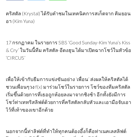
คริสตัล (Krystal) ได้รับคำชมในเทคนิคการสเก็ตจาก คิมยอน
อา (Kim Yuna)
17 กรกฏาคม ในรายการ SBS ‘Good Sunday-Kim Yuna’s Kiss
& Cry’ ในวันนี้ทีม คริสตัล-อีดงฮุน ได้มาเปิดฉากโชว์ในหัวข้อ
‘CIRCUS’
เพื่อให้เข้ากับธีมการแข่งขันอย่าง ‘เพื่อน’ ส่งผลให้คริสตัลได้
ชวนเพื่อนๆวง f(x) มาร่วมโชว์ในรายการ โชว์ของทีมคริสตัล
เริ่มขึ้นด้วยการที่เธอถูกห้อยลงมาจากชิงช้า อีกทั้งยังมีการ
โชว์ท่าเททริสลิฟต์ด้วยการที่คริสตัลกลับหัวและเอามือจับเอา
ไว้ที่เท้าของเขาอีกด้วย
นอกจากนี้ท่าลิฟต์ที่ทำให้ทุกคนต้องอึ้งก็คือท่าเนคเลสลิฟต์