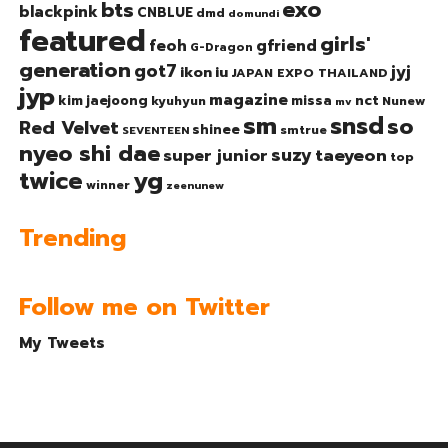
exo
bts
blackpink
CNBLUE
dmd
domundi
featured
girls'
gfriend
feoh
G-Dragon
generation
got7
jyj
ikon
iu
JAPAN EXPO THAILAND
jyp
magazine
nct
kim jaejoong
missa
kyuhyun
Nunew
mv
sm
snsd
so
Red Velvet
shinee
smtrue
SEVENTEEN
nyeo shi dae
suzy
taeyeon
super junior
top
twice
yg
winner
zeenunew
Trending
Follow me on Twitter
My Tweets