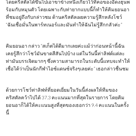
โดยคริสตัลได้ขึ้นไปเอาขาข้างหนึ่งเกี่ยวไว้ที่คอของอีดงฮุนพ
ร้อมกับหมุนตัว โดยเฉพาะกับท่ายากแบบนี้ก็ทำให้คิมยอนอา
ที่ชมอยู่ถึงกับกล่าวชม ด้านคริสตัลเผยความรู้สึกหลังโชว์
“ฉันเชื่อมั่นในพาร์ทเนอร์และมันทำให้ฉันไม่รู้สึกกลัวค่ะ”
คิมยอนอา กล่าว “สเก็ตได้ดีมากเลยค่ะแม้ว่าก่อนหน้านี้ฉัน
เคยรู้สึกว่าโชว์มันขาดสีสันไปบ้าง แต่ในวันนี้ท่าลิฟต์แต่ละ
ท่ามันบรรเจิดมากๆ ซึ่งความสามารถในระดับนี้แทบจะทำให้
เชื่อได้ว่าเป็นนักกีฬาไอซ์แดนซ์จริงๆเลยค่ะ” เธอกล่าวชื่นชม
ด้วยการโชว์ท่าลิฟท์ที่ยอดเยี่ยมในวันนี้ส่งผลให้ทีมของ
คริสตัลคว้าไปได้ 37.3 คะแนนมากที่สุดในรายการ โดยคิม
ยอนอาก็ได้ให้คะแนนสูงที่สุดของเธอกว่า 9.4 คะแนนในครั้ง
นี้