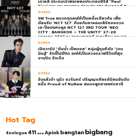
เกาหลี ประกบเจ้าพ่อเพลงประกอบซีรีส์ “Paul
Kim” และ ยุน ชานยอง ร่วมเล่น MV ส่งเทรนด์ X
พุ่ง ติดอันดับ 1 โลก
KOREA
SM True ผนวกทุกคนให้เป็นหนึ่งเดียวกัน เพื่อ
ต้อนรับ ‘NCT 127’ กับอภิมหาคอนเสิร์ตของวง
เค-ป๊อปแห่งยุค NCT 127 3RD TOUR ‘NEO
CITY : BANGKOK – THE UNITY’ 27-28
มกราคม 2567 ณ ธรรมศาสตร์ สเตเดียม กระแส
ตอบรับยิ่งใหญ่สมการรอคอย บัตร SOLD OUT
KOREA
ทุกที่นั่งทันทีที่เปิดจำหน่าย !
เปิดวาร์ป “ต้นน้ำ เปี่ยมชล” หนุ่มผู้กุมหัวใจ “เจน
นิษฐ์” รักนี้ไม่มีปิด ยกให้เป็นช่วงกราฟชีวิตที่พุ่ง
งานปัง รักเริ่ด
KOREA
รับแล้วจ้า นุนิว ชวรินทร์ ปริญญาเกียรตินิยมอันดับ
หนึ่ง Proud of NuNew สมมงลูกชายแห่งชาติ
Hot Tag
bigbang
bangtan
411
Apink
4nologue
aoa