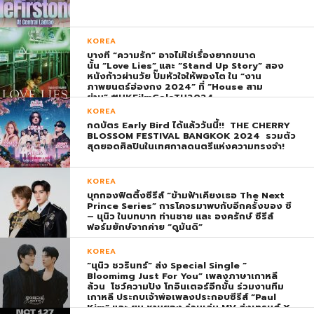
KOREA
บางที “ความรัก” อาจไม่ใช่เรื่องยากขนาด
นั้น “Love Lies” และ “Stand Up Story” สอง
หนังก้าวผ่านวัย ปั๊มหัวใจให้พองโต ใน “งาน
ภาพยนตร์ฮ่องกง 2024” ที่ “House สาม
ย่าน” #HKFilmGalaTH2024
KOREA
กดบัตร Early Bird ได้แล้ววันนี้!! THE CHERRY
BLOSSOM FESTIVAL BANGKOK 2024 รวมตัว
สุดยอดศิลปินในเทศกาลดนตรีแห่งความทรงจำ!
KOREA
บุกกองฟิตติ้งซีรีส์ “ข้ามฟ้าเคียงเธอ The Next
Prince Series” การโคจรมาพบกับอีกครั้งของ ซี
– นุนิว ในบทบาท ท่านชาย และ องครักษ์ ซีรีส์
ฟอร์มยักษ์จากค่าย “ดูมันดิ”
KOREA
“นุนิว ชวรินทร์” ส่ง Special Single “
Bloomimg Just For You” เพลงภาษาเกาหลี
ล้วน โชว์ความปัง โกอินเตอร์อีกขั้น ร่วมงานทีม
เกาหลี ประกบเจ้าพ่อเพลงประกอบซีรีส์ “Paul
Kim” และ ยุน ชานยอง ร่วมเล่น MV ส่งเทรนด์ X