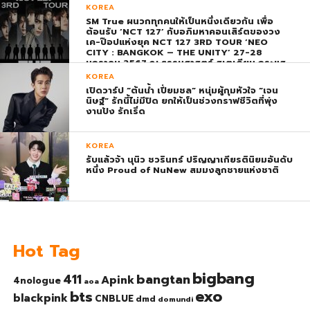
พุ่ง ติดอันดับ 1 โลก
KOREA
SM True ผนวกทุกคนให้เป็นหนึ่งเดียวกัน เพื่อ
ต้อนรับ ‘NCT 127’ กับอภิมหาคอนเสิร์ตของวง
เค-ป๊อปแห่งยุค NCT 127 3RD TOUR ‘NEO
CITY : BANGKOK – THE UNITY’ 27-28
มกราคม 2567 ณ ธรรมศาสตร์ สเตเดียม กระแส
ตอบรับยิ่งใหญ่สมการรอคอย บัตร SOLD OUT
KOREA
ทุกที่นั่งทันทีที่เปิดจำหน่าย !
เปิดวาร์ป “ต้นน้ำ เปี่ยมชล” หนุ่มผู้กุมหัวใจ “เจน
นิษฐ์” รักนี้ไม่มีปิด ยกให้เป็นช่วงกราฟชีวิตที่พุ่ง
งานปัง รักเริ่ด
KOREA
รับแล้วจ้า นุนิว ชวรินทร์ ปริญญาเกียรตินิยมอันดับ
หนึ่ง Proud of NuNew สมมงลูกชายแห่งชาติ
Hot Tag
bigbang
bangtan
411
Apink
4nologue
aoa
exo
bts
blackpink
CNBLUE
dmd
domundi