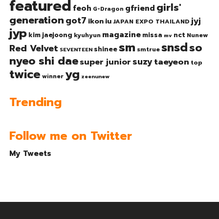
featured
girls'
gfriend
feoh
G-Dragon
generation
got7
jyj
ikon
iu
JAPAN EXPO THAILAND
jyp
magazine
nct
kim jaejoong
missa
kyuhyun
Nunew
mv
sm
snsd
so
Red Velvet
shinee
smtrue
SEVENTEEN
nyeo shi dae
suzy
taeyeon
super junior
top
twice
yg
winner
zeenunew
Trending
Follow me on Twitter
My Tweets