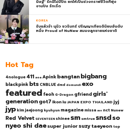
นิษฐ์” รักนี้ไม่มีปิด ยกให้เป็นช่วงกราฟชีวิตที่พุ่ง
งานปัง รักเริ่ด
KOREA
รับแล้วจ้า นุนิว ชวรินทร์ ปริญญาเกียรตินิยมอันดับ
หนึ่ง Proud of NuNew สมมงลูกชายแห่งชาติ
Hot Tag
bigbang
bangtan
411
Apink
4nologue
aoa
exo
bts
blackpink
CNBLUE
dmd
domundi
featured
girls'
gfriend
feoh
G-Dragon
generation
got7
jyj
ikon
iu
JAPAN EXPO THAILAND
jyp
magazine
nct
kim jaejoong
missa
kyuhyun
Nunew
mv
sm
snsd
so
Red Velvet
shinee
smtrue
SEVENTEEN
nyeo shi dae
suzy
taeyeon
super junior
top