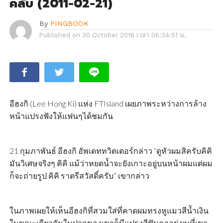
คลับ (2011-02-21)
By
PINGBOOK
Published on
30 October 2016 เวลา 06:34:51 น.
อีฮงกิ (Lee Hong Ki) แห่ง FTIsland เผยภาพระหว่างการล้าง
หน้าแปรงฟังให้แฟนๆได้ชมกัน
21 กุมภาพันธ์ อีฮงกิ อัพเดททวิตเตอร์กล่าว “ดูหัวผมสิครับคิคิ
มันวิเศษจริงๆ คิคิ แม้ว่าหยดน้ำจะยังเกาะอยู่บนหน้าผมแต่ผม
ก็จะถ่ายรูป คิคิ ราตรีสวัสดิ์ครับ” เขากล่าว
ในภาพเผยให้เห็นอีฮงกิที่สวมใส่ที่คาดผมทรงหูแมวสีน้ำเงิน
ในขณะเดียวกันในปากของเขาก็มีแปรงสีฟันคาอยู่ ผมที่เขา