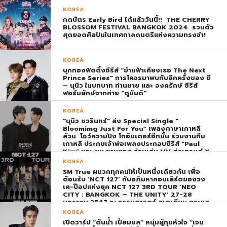
KOREA
กดบัตร Early Bird ได้แล้ววันนี้!! THE CHERRY
BLOSSOM FESTIVAL BANGKOK 2024 รวมตัว
สุดยอดศิลปินในเทศกาลดนตรีแห่งความทรงจำ!
KOREA
บุกกองฟิตติ้งซีรีส์ “ข้ามฟ้าเคียงเธอ The Next
Prince Series” การโคจรมาพบกับอีกครั้งของ ซี
– นุนิว ในบทบาท ท่านชาย และ องครักษ์ ซีรีส์
ฟอร์มยักษ์จากค่าย “ดูมันดิ”
KOREA
“นุนิว ชวรินทร์” ส่ง Special Single “
Bloomimg Just For You” เพลงภาษาเกาหลี
ล้วน โชว์ความปัง โกอินเตอร์อีกขั้น ร่วมงานทีม
เกาหลี ประกบเจ้าพ่อเพลงประกอบซีรีส์ “Paul
Kim” และ ยุน ชานยอง ร่วมเล่น MV ส่งเทรนด์ X
พุ่ง ติดอันดับ 1 โลก
KOREA
SM True ผนวกทุกคนให้เป็นหนึ่งเดียวกัน เพื่อ
ต้อนรับ ‘NCT 127’ กับอภิมหาคอนเสิร์ตของวง
เค-ป๊อปแห่งยุค NCT 127 3RD TOUR ‘NEO
CITY : BANGKOK – THE UNITY’ 27-28
มกราคม 2567 ณ ธรรมศาสตร์ สเตเดียม กระแส
ตอบรับยิ่งใหญ่สมการรอคอย บัตร SOLD OUT
KOREA
ทุกที่นั่งทันทีที่เปิดจำหน่าย !
เปิดวาร์ป “ต้นน้ำ เปี่ยมชล” หนุ่มผู้กุมหัวใจ “เจน