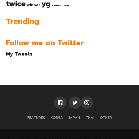
twice
yg
winner
zeenunew
Trending
Follow me on Twitter
My Tweets
FEATURES
KOREA
JAPAN
THAI
OTHER