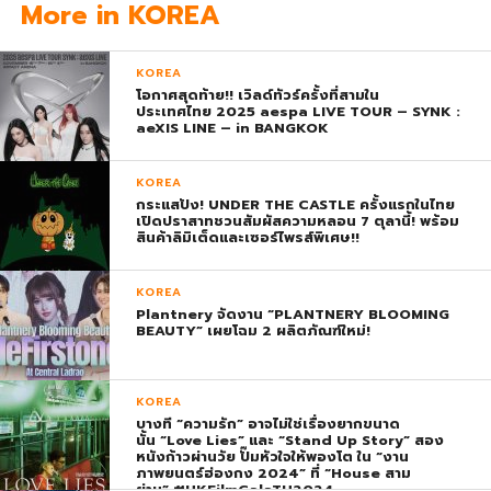
More in KOREA
KOREA
โอกาศสุดท้าย!! เวิลด์ทัวร์ครั้งที่สามใน
ประเทศไทย 2025 aespa LIVE TOUR – SYNK :
aeXIS LINE – in BANGKOK
KOREA
กระแสปัง! UNDER THE CASTLE ครั้งแรกในไทย
เปิดปราสาทชวนสัมผัสความหลอน 7 ตุลานี้! พร้อม
สินค้าลิมิเต็ดและเซอร์ไพรส์พิเศษ!!
KOREA
Plantnery จัดงาน “PLANTNERY BLOOMING
BEAUTY” เผยโฉม 2 ผลิตภัณฑ์ใหม่!
KOREA
บางที “ความรัก” อาจไม่ใช่เรื่องยากขนาด
นั้น “Love Lies” และ “Stand Up Story” สอง
หนังก้าวผ่านวัย ปั๊มหัวใจให้พองโต ใน “งาน
ภาพยนตร์ฮ่องกง 2024” ที่ “House สาม
ย่าน” #HKFilmGalaTH2024