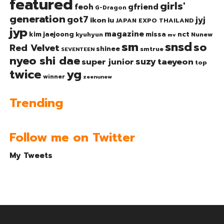
featured
girls'
gfriend
feoh
G-Dragon
generation
got7
jyj
ikon
iu
JAPAN EXPO THAILAND
jyp
magazine
nct
kim jaejoong
missa
kyuhyun
Nunew
mv
sm
snsd
so
Red Velvet
shinee
smtrue
SEVENTEEN
nyeo shi dae
suzy
taeyeon
super junior
top
twice
yg
winner
zeenunew
Trending
Follow me on Twitter
My Tweets