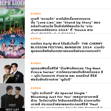
KOREA
บางที “ความรัก” อาจไม่ใช่เรื่องยากขนาด
นั้น “Love Lies” และ “Stand Up Story” สอง
หนังก้าวผ่านวัย ปั๊มหัวใจให้พองโต ใน “งาน
ภาพยนตร์ฮ่องกง 2024” ที่ “House สาม
ย่าน” #HKFilmGalaTH2024
KOREA
กดบัตร Early Bird ได้แล้ววันนี้!! THE CHERRY
BLOSSOM FESTIVAL BANGKOK 2024 รวมตัว
สุดยอดศิลปินในเทศกาลดนตรีแห่งความทรงจำ!
KOREA
บุกกองฟิตติ้งซีรีส์ “ข้ามฟ้าเคียงเธอ The Next
Prince Series” การโคจรมาพบกับอีกครั้งของ ซี
– นุนิว ในบทบาท ท่านชาย และ องครักษ์ ซีรีส์
ฟอร์มยักษ์จากค่าย “ดูมันดิ”
KOREA
“นุนิว ชวรินทร์” ส่ง Special Single “
Bloomimg Just For You” เพลงภาษาเกาหลี
ล้วน โชว์ความปัง โกอินเตอร์อีกขั้น ร่วมงานทีม
เกาหลี ประกบเจ้าพ่อเพลงประกอบซีรีส์ “Paul
Kim” และ ยุน ชานยอง ร่วมเล่น MV ส่งเทรนด์ X