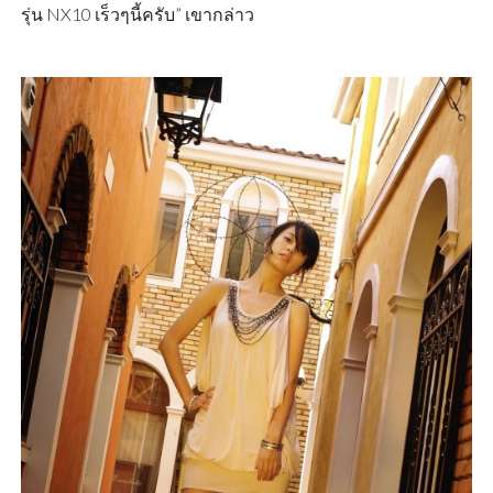
รุ่น NX10 เร็วๆนี้ครับ” เขากล่าว