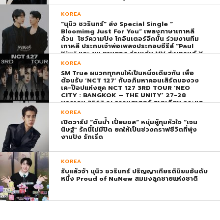
KOREA
“นุนิว ชวรินทร์” ส่ง Special Single “
Bloomimg Just For You” เพลงภาษาเกาหลี
ล้วน โชว์ความปัง โกอินเตอร์อีกขั้น ร่วมงานทีม
เกาหลี ประกบเจ้าพ่อเพลงประกอบซีรีส์ “Paul
Kim” และ ยุน ชานยอง ร่วมเล่น MV ส่งเทรนด์ X
พุ่ง ติดอันดับ 1 โลก
KOREA
SM True ผนวกทุกคนให้เป็นหนึ่งเดียวกัน เพื่อ
ต้อนรับ ‘NCT 127’ กับอภิมหาคอนเสิร์ตของวง
เค-ป๊อปแห่งยุค NCT 127 3RD TOUR ‘NEO
CITY : BANGKOK – THE UNITY’ 27-28
มกราคม 2567 ณ ธรรมศาสตร์ สเตเดียม กระแส
ตอบรับยิ่งใหญ่สมการรอคอย บัตร SOLD OUT
KOREA
ทุกที่นั่งทันทีที่เปิดจำหน่าย !
เปิดวาร์ป “ต้นน้ำ เปี่ยมชล” หนุ่มผู้กุมหัวใจ “เจน
นิษฐ์” รักนี้ไม่มีปิด ยกให้เป็นช่วงกราฟชีวิตที่พุ่ง
งานปัง รักเริ่ด
KOREA
รับแล้วจ้า นุนิว ชวรินทร์ ปริญญาเกียรตินิยมอันดับ
หนึ่ง Proud of NuNew สมมงลูกชายแห่งชาติ