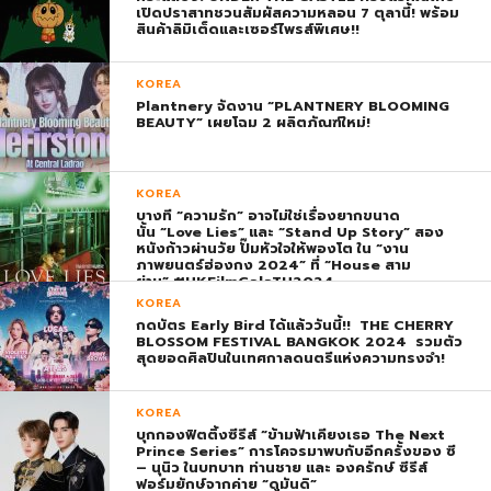
เปิดปราสาทชวนสัมผัสความหลอน 7 ตุลานี้! พร้อม
สินค้าลิมิเต็ดและเซอร์ไพรส์พิเศษ!!
KOREA
Plantnery จัดงาน “PLANTNERY BLOOMING
BEAUTY” เผยโฉม 2 ผลิตภัณฑ์ใหม่!
KOREA
บางที “ความรัก” อาจไม่ใช่เรื่องยากขนาด
นั้น “Love Lies” และ “Stand Up Story” สอง
หนังก้าวผ่านวัย ปั๊มหัวใจให้พองโต ใน “งาน
ภาพยนตร์ฮ่องกง 2024” ที่ “House สาม
ย่าน” #HKFilmGalaTH2024
KOREA
กดบัตร Early Bird ได้แล้ววันนี้!! THE CHERRY
BLOSSOM FESTIVAL BANGKOK 2024 รวมตัว
สุดยอดศิลปินในเทศกาลดนตรีแห่งความทรงจำ!
KOREA
บุกกองฟิตติ้งซีรีส์ “ข้ามฟ้าเคียงเธอ The Next
Prince Series” การโคจรมาพบกับอีกครั้งของ ซี
– นุนิว ในบทบาท ท่านชาย และ องครักษ์ ซีรีส์
ฟอร์มยักษ์จากค่าย “ดูมันดิ”