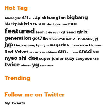
Hot Tag
bigbang
bangtan
411
Apink
4nologue
aoa
exo
bts
blackpink
CNBLUE
dmd
domundi
featured
girls'
gfriend
feoh
G-Dragon
generation
got7
jyj
ikon
iu
JAPAN EXPO THAILAND
jyp
magazine
nct
kim jaejoong
missa
kyuhyun
Nunew
mv
sm
snsd
so
Red Velvet
shinee
smtrue
SEVENTEEN
nyeo shi dae
suzy
taeyeon
super junior
top
twice
yg
winner
zeenunew
Trending
Follow me on Twitter
My Tweets