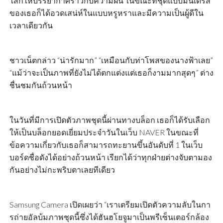
ใส่ก็ให้บรรยากาศราวกับความฝัน ในขณะที่ชุดแบบมินิเดรส
ของเธอก็ได้อวดเสน่ห์ในแบบหรูหราและมีความเป็นผู้ดีใน
เวลาเดียวกัน
ชาวเน็ตกล่าว “น่ารักมาก” “เหมือนกับท่าโพสของนางฟ้าเลย”
“แม้ว่าจะเป็นภาพที่ยังไม่ได้ตกแต่งแต่เธอก็งามมากสุดๆ” ต่าง
ชื่นชมกันถ้วนหน้า
ในวันที่มีการเปิดตัวภาพชุดนี้ผ่านทางบล็อก เธอก็ได้รับเลือก
ให้เป็นบล็อกยอดเยี่ยมประจำวันในเว็บ NAVER ในขณะที่
ข้อความเกี่ยวกับเธอก็สามารถทะยานขึ้นอันดับที่ 1 ในเว็บ
บอร์ดชื่อดังได้อย่างถ้วนหน้า เรียกได้ว่าทุกฝ่ายต่างจับตามอง
กันอย่างไม่กะพริบตาเลยทีเดียว
Samsung Camera เปิดเผยว่า “เราเตรียมเปิดตัวความลับในกา
รถ่ายอัลบ้มภาพชุดนี้ซึ่งได้ฮันฮโยจูมาเป็นพรีเซ็นเตอร์กล้อง