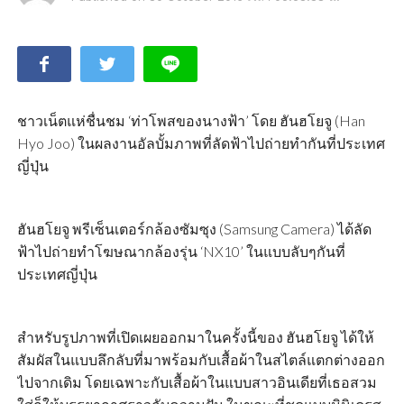
ชาวเน็ตแห่ชื่นชม ‘ท่าโพสของนางฟ้า’ โดย ฮันฮโยจู (Han
Hyo Joo) ในผลงานอัลบั้มภาพที่ลัดฟ้าไปถ่ายทำกันที่ประเทศ
ญี่ปุ่น
ฮันฮโยจู พรีเซ็นเตอร์กล้องซัมซุง (Samsung Camera) ได้ลัด
ฟ้าไปถ่ายทำโฆษณากล้องรุ่น ‘NX10’ ในแบบลับๆกันที่
ประเทศญี่ปุ่น
สำหรับรูปภาพที่เปิดเผยออกมาในครั้งนี้ของ ฮันฮโยจู ได้ให้
สัมผัสในแบบลึกลับที่มาพร้อมกับเสื้อผ้าในสไตล์แตกต่างออก
ไปจากเดิม โดยเฉพาะกับเสื้อผ้าในแบบสาวอินเดียที่เธอสวม