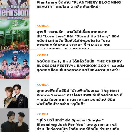
Plantnery จัดงาน “PLANTNERY BLOOMING
BEAUTY” เผยโฉม 2 ผลิตภัณฑ์ใหม่!
KOREA
บางที “ความรัก” อาจไม่ใช่เรื่องยากขนาด
นั้น “Love Lies” และ “Stand Up Story” สอง
หนังก้าวผ่านวัย ปั๊มหัวใจให้พองโต ใน “งาน
ภาพยนตร์ฮ่องกง 2024” ที่ “House สาม
ย่าน” #HKFilmGalaTH2024
KOREA
กดบัตร Early Bird ได้แล้ววันนี้!! THE CHERRY
BLOSSOM FESTIVAL BANGKOK 2024 รวมตัว
สุดยอดศิลปินในเทศกาลดนตรีแห่งความทรงจำ!
KOREA
บุกกองฟิตติ้งซีรีส์ “ข้ามฟ้าเคียงเธอ The Next
Prince Series” การโคจรมาพบกับอีกครั้งของ ซี
– นุนิว ในบทบาท ท่านชาย และ องครักษ์ ซีรีส์
ฟอร์มยักษ์จากค่าย “ดูมันดิ”
KOREA
“นุนิว ชวรินทร์” ส่ง Special Single “
Bloomimg Just For You” เพลงภาษาเกาหลี
ล้วน โชว์ความปัง โกอินเตอร์อีกขั้น ร่วมงานทีม