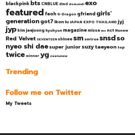
exo
bts
blackpink
CNBLUE
dmd
domundi
featured
girls'
gfriend
feoh
G-Dragon
generation
got7
jyj
ikon
iu
JAPAN EXPO THAILAND
jyp
magazine
nct
kim jaejoong
missa
kyuhyun
Nunew
mv
sm
snsd
so
Red Velvet
shinee
smtrue
SEVENTEEN
nyeo shi dae
suzy
taeyeon
super junior
top
twice
yg
winner
zeenunew
Trending
Follow me on Twitter
My Tweets