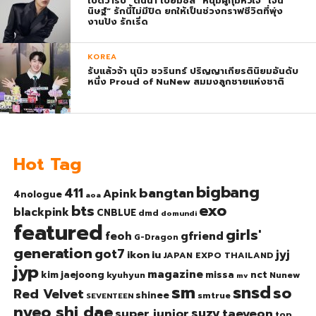
เปิดวาร์ป “ต้นน้ำ เปี่ยมชล” หนุ่มผู้กุมหัวใจ “เจน
นิษฐ์” รักนี้ไม่มีปิด ยกให้เป็นช่วงกราฟชีวิตที่พุ่ง
งานปัง รักเริ่ด
KOREA
รับแล้วจ้า นุนิว ชวรินทร์ ปริญญาเกียรตินิยมอันดับ
หนึ่ง Proud of NuNew สมมงลูกชายแห่งชาติ
Hot Tag
bigbang
bangtan
411
Apink
4nologue
aoa
exo
bts
blackpink
CNBLUE
dmd
domundi
featured
girls'
gfriend
feoh
G-Dragon
generation
got7
jyj
ikon
iu
JAPAN EXPO THAILAND
jyp
magazine
nct
kim jaejoong
missa
kyuhyun
Nunew
mv
sm
snsd
so
Red Velvet
shinee
smtrue
SEVENTEEN
nyeo shi dae
suzy
taeyeon
super junior
top