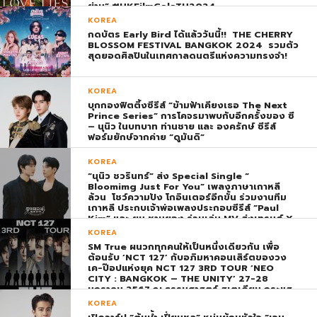
ย่าน” #HKFilmGalaTH2024
KOREA
กดบัตร Early Bird ได้แล้ววันนี้!! THE CHERRY
BLOSSOM FESTIVAL BANGKOK 2024 รวมตัว
สุดยอดศิลปินในเทศกาลดนตรีแห่งความทรงจำ!
KOREA
บุกกองฟิตติ้งซีรีส์ “ข้ามฟ้าเคียงเธอ The Next
Prince Series” การโคจรมาพบกับอีกครั้งของ ซี
– นุนิว ในบทบาท ท่านชาย และ องครักษ์ ซีรีส์
ฟอร์มยักษ์จากค่าย “ดูมันดิ”
KOREA
“นุนิว ชวรินทร์” ส่ง Special Single “
Bloomimg Just For You” เพลงภาษาเกาหลี
ล้วน โชว์ความปัง โกอินเตอร์อีกขั้น ร่วมงานทีม
เกาหลี ประกบเจ้าพ่อเพลงประกอบซีรีส์ “Paul
Kim” และ ยุน ชานยอง ร่วมเล่น MV ส่งเทรนด์ X
พุ่ง ติดอันดับ 1 โลก
KOREA
SM True ผนวกทุกคนให้เป็นหนึ่งเดียวกัน เพื่อ
ต้อนรับ ‘NCT 127’ กับอภิมหาคอนเสิร์ตของวง
เค-ป๊อปแห่งยุค NCT 127 3RD TOUR ‘NEO
CITY : BANGKOK – THE UNITY’ 27-28
มกราคม 2567 ณ ธรรมศาสตร์ สเตเดียม กระแส
ตอบรับยิ่งใหญ่สมการรอคอย บัตร SOLD OUT
KOREA
ทุกที่นั่งทันทีที่เปิดจำหน่าย !