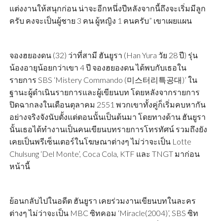
แต่งงานให้สนุกก่อน น่าจะอีกหนึ่งปีหลังจากนี้ถึงจะเริ่มมีลูก
ครับ คงจะเป็นผู้ชาย 3 คน ผู้หญิง 1 คนครับ” เขาเผยแผน
จองฮยองดน (32) ว่าที่สามี ฮันยูรา (Han Yura วัย 28 ปี) รุ่น
น้องอายุน้อยกว่าเขา 4 ปี จองฮยองดน ได้พบกับเธอใน
รายการ SBS ‘Mistery Commando (미스터리특공대)’ ใน
ฐานะผู้ดำเนินรายการและผู้เขียนบท โดยหลังจากรายการ
ปิดฉากลงในเดือนตุลาคม 2551 พวกเขาทั้งคู่ก็เริ่มคบหากัน
อย่างจริงจังนับตั้งแต่ตอนนั้นเป็นต้นมา โดยทางด้าน ฮันยูรา
นั้นเธอได้ทำงานเป็นคนเขียนบทรายการโทรทัศน์ รวมถึงยัง
เคยเป็นพรีเซ็นเตอร์ในโฆษณาต่างๆ ไม่ว่าจะเป็น Lotte
Chulsung ‘Del Monte’, Coca Cola, KTF และ TNGT มาก่อน
หน้านี้
ย้อนกลับไปในอดีต ฮันยูรา เคยร่วมงานเขียนบทในละคร
ต่างๆ ไม่ว่าจะเป็น MBC ซิทคอม ‘Miracle(2004)’, SBS ซิท