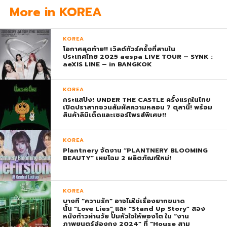
More in KOREA
KOREA
โอกาศสุดท้าย!! เวิลด์ทัวร์ครั้งที่สามใน
ประเทศไทย 2025 aespa LIVE TOUR – SYNK :
aeXIS LINE – in BANGKOK
KOREA
กระแสปัง! UNDER THE CASTLE ครั้งแรกในไทย
เปิดปราสาทชวนสัมผัสความหลอน 7 ตุลานี้! พร้อม
สินค้าลิมิเต็ดและเซอร์ไพรส์พิเศษ!!
KOREA
Plantnery จัดงาน “PLANTNERY BLOOMING
BEAUTY” เผยโฉม 2 ผลิตภัณฑ์ใหม่!
KOREA
บางที “ความรัก” อาจไม่ใช่เรื่องยากขนาด
นั้น “Love Lies” และ “Stand Up Story” สอง
หนังก้าวผ่านวัย ปั๊มหัวใจให้พองโต ใน “งาน
ภาพยนตร์ฮ่องกง 2024” ที่ “House สาม