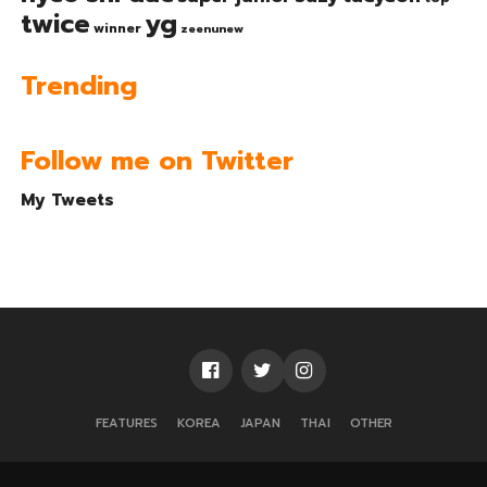
twice
yg
winner
zeenunew
Trending
Follow me on Twitter
My Tweets
FEATURES
KOREA
JAPAN
THAI
OTHER