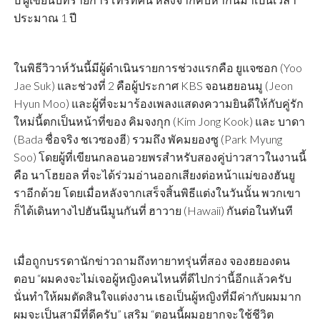
ประมาณ 1 ปี
ในพิธีวิวาห์วันนี้มีผู้ดำเนินรายการช่วงแรกคือ ยูแจซอก (Yoo
Jae Suk) และช่วงที่ 2 คือผู้ประกาศ KBS จอนฮยอนมู (Jeon
Hyun Moo) และผู้ที่จะมาร้องเพลงแสดงความยินดีให้กับคู่รัก
ใหม่นี้ตกเป็นหน้าที่ของ คิมจงกุก (Kim Jong Kook) และ บาดา
(Bada ชื่อจริง ชเวซองฮี) รวมถึง พัคมยองซู (Park Myung
Soo) โดยผู้ที่เขียนกลอนอวยพรสำหรับสองคู่บ่าวสาวในงานนี้
คือ นาโฮยอล ที่จะได้ร่วมอ่านออกเสียงต่อหน้าแม่ของฮันยู
ราอีกด้วย โดยเมื่อหลังจากเสร็จสิ้นพิธีแต่งในวันนั้น พวกเขา
ก็ได้เดินทางไปฮันนีมูนกันที่ ฮาวาย (Hawaii) กันต่อในทันที
เมื่อถูกบรรดานักข่าวถามถึงทายาทรุ่นที่สอง จองฮยองดน
ตอบ “ผมคงจะไม่เจอผู้หญิงคนไหนที่ดีไปกว่านี้อีกแล้วครับ
นั่นทำให้ผมตัดสินใจแต่งงาน เธอเป็นผู้หญิงที่มีค่ากับผมมาก
ผมจะเป็นสามีที่ดีครับ” เสริม “ตอนนี้ผมอยากจะใช้ชีวิต