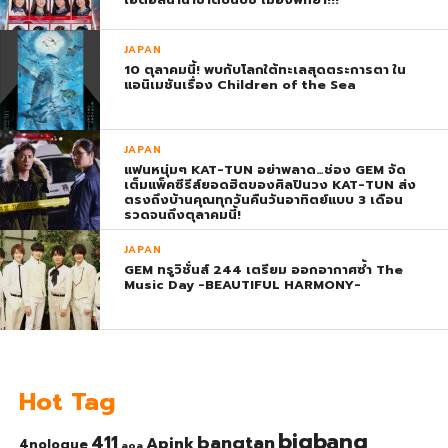
JAPAN
10 ตุลาคมนี้! พบกับโลกใต้ทะเลสุดตระการตา ใน
แอนิเมชันเรื่อง Children of the Sea
JAPAN
แฟนหนุ่มๆ KAT-TUN อย่าพลาด…ช่อง GEM จัด
เต็มแพ็คซีรีส์ยอดฮิตของศิลปินวง KAT-TUN ส่ง
ตรงถึงบ้านคุณทุกวันคืนวันอาทิตย์แบบ 3 เดือน
รวดจนถึงตุลาคมนี้!
JAPAN
GEM ทรูวิชั่นส์ 244 เตรียม ออกอากาศซ้ำ The
Music Day -BEAUTIFUL HARMONY-
Hot Tag
bigbang
bangtan
411
Apink
4nologue
aoa