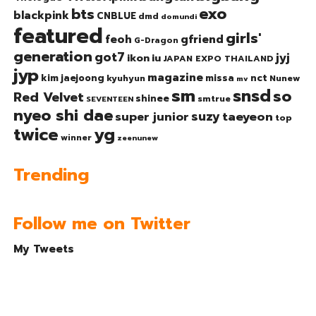
exo
bts
blackpink
CNBLUE
dmd
domundi
featured
girls'
gfriend
feoh
G-Dragon
generation
got7
jyj
ikon
iu
JAPAN EXPO THAILAND
jyp
magazine
nct
kim jaejoong
missa
kyuhyun
Nunew
mv
sm
snsd
so
Red Velvet
shinee
smtrue
SEVENTEEN
nyeo shi dae
suzy
taeyeon
super junior
top
twice
yg
winner
zeenunew
Trending
Follow me on Twitter
My Tweets