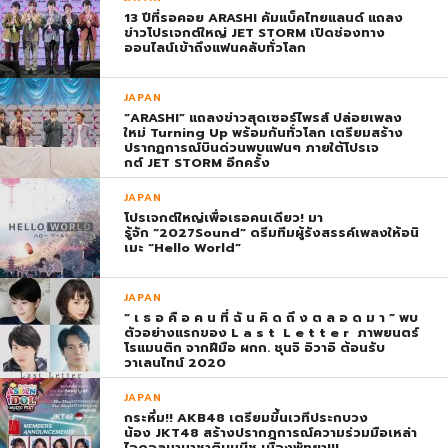
13 ปีที่รอคอย ARASHI คัมแบ็คไทยแลนด์ แถลง
ข่าวโปรเจกต์ใหญ่ JET STORM เปิดช่องทาง
ออนไลน์เข้าถึงแฟนคลับทั่วโลก
JAPAN
“ARASHI” แถลงข่าวสุดเซอร์ไพรส์ ปล่อยเพลง
ใหม่ Turning Up พร้อมกันทั่วโลก เตรียมสร้าง
ปรากฏการณ์บินด่วนพบแฟนๆ ภายใต้โปรเจ
กต์ JET STORM อีกครั้ง
JAPAN
โปรเจกต์ใหญ่เพื่อเธอคนเดียว! มา
รู้จัก “2027Sound” ดรีมทีมผู้รังสรรค์เพลงให้อนิ
เมะ “Hello World”
JAPAN
” เ ธ อ คื อ ค น ที่ ฉั น คิ ด ถึ ง ต ล อ ด ม า ” พบ
ตัวอย่างแรกของ L a s t L e t t e r ภาพยนตร์
โรแมนติก จากฝีมือ ผกก. ชุนจิ อิวาอิ ต้อนรับ
วาเลนไทน์ 2020
JAPAN
กระหึ่ม!! AKB48 เตรียมขึ้นเวทีประกบวง
น้อง JKT48 สร้างปรากฎการณ์ความร่วมมือเหล่า
ไอดอลนานาชาติบนบีช เมืองพัทยา!!!