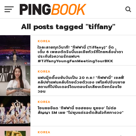
All posts tagged "tiffany"
KOREA
ใจละลายทุกวินาที! “ทิฟฟานี่ (Tiffany)” จัด
เต็ม 6 เพลงตัดริบบิ้นเอเชียทัวร์ที่ไทยหลั่งน้ำตา
ประทับใจความรักแฟนๆ
#TiffanyYoungFanMeetingTourBKK
KOREA
แฟนมีตติ้งขยับวันเป็น 20 ก.ย.! “ทิฟฟานี่” เซลฟี่
คลิปย้ำแฟนคลับไทยด้วยตัวเอง เฟโอห์ปรับขยาย
สถานที่ไปธันเดอร์โดมตอบรับเสียงเรียกร้องโซ
วอน
KOREA
โซนยอชิแด ‘ทิฟฟานี่ ซอฮยอน ซูยอง’ ไม่ต่อ
สัญญา SM เผย “ไม่ยุบแต่รอตัดสินใจทิศทางวง”
KOREA