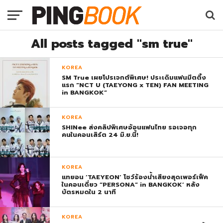
All posts tagged "sm true"
KOREA
SM True เผยโปรเจกต์พิเศษ! ประเดิมแฟนมีตติ้ง
แรก “NCT U (TAEYONG x TEN) FAN MEETING
in BANGKOK”
KOREA
SHINee ส่งคลิปพิเศษอ้อนแฟนไทย รอเจอทุก
คนในคอนเสิร์ต 24 มิ.ย.นี้!
KOREA
แทยอน ‘TAEYEON’ โชว์ร้องน้ำเสียงสุดเพอร์เฟ็ค
ในคอนเดี่ยว “PERSONA” in BANGKOK’ หลัง
บัตรหมดใน 2 นาที
KOREA