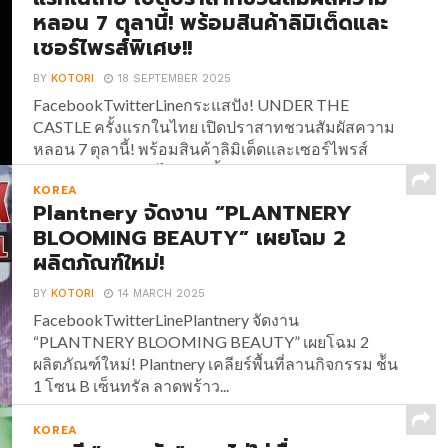
หลอน 7 ตุลานี้! พร้อมสินค้าลิมิเต็ดและ
เซอร์ไพรส์พิเศษ!!
BY
KOTORI
18 SEPTEMBER 2025
FacebookTwitterLineกระแสปัง! UNDER THE
CASTLE ครั้งแรกในไทย เปิดปราสาทชวนสัมผัสความ
หลอน 7 ตุลานี้! พร้อมสินค้าลิมิเต็ดและเซอร์ไพรส์
พิเศษ!! กระแสแรงไม่หยุด ตั้งแต่ UNDER THE
KOREA
CASTLE ประกาศเปิดประตูปราสาทชวนสัมผัสความ
Plantnery จัดงาน “PLANTNERY
หลอน อีเวนต์ต้อนรับฮาโลวีนครั้งแรกใน
BLOOMING BEAUTY” เผยโฉม 2
ประเทศไทย!!...
ผลิตภัณฑ์ใหม่!
BY
KOTORI
14 MARCH 2025
FacebookTwitterLinePlantnery จัดงาน
“PLANTNERY BLOOMING BEAUTY” เผยโฉม 2
ผลิตภัณฑ์ใหม่! Plantnery เคลียร์พื้นที่ลานกิจกรรม ช้ัน
1 โซน B เซ็นทรัล ลาดพร้าว...
KOREA