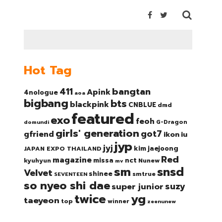
Hot Tag
bangtan
411
Apink
4nologue
aoa
bigbang
bts
blackpink
CNBLUE
dmd
featured
exo
feoh
domundi
G-Dragon
girls' generation
got7
gfriend
ikon
iu
jyp
jyj
kim jaejoong
JAPAN EXPO THAILAND
Red
magazine
nct
missa
kyuhyun
Nunew
mv
sm
snsd
Velvet
shinee
smtrue
SEVENTEEN
so nyeo shi dae
suzy
super junior
twice
yg
taeyeon
top
winner
zeenunew