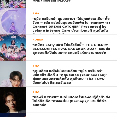
#HKFilmGalaTH2024
THAI
“นุนิว ชวรินทร์” สมมงฉายา “ไข่มุกแห่งเอเชีย” ทั้ง
ร้อง – เต้น แซ่บขั้นสุดบนอิมแพ็ค ใน “NuNew 1st
Concert DREAM CATCHER” Presented by
Lolane Intense Care น้ำตาท่วมเวที สุดตื้นตัน
วันแห่งความประทับใจ
KOREA
กดบัตร Early Bird ได้แล้ววันนี้!! THE CHERRY
BLOSSOM FESTIVAL BANGKOK 2024 รวมตัว
สุดยอดศิลปินในเทศกาลดนตรีแห่งความทรงจำ!
THAI
ฤดูเปลี่ยน แต่ใจไม่เคยเปลี่ยน “นุนิว ชวรินทร์”
ปล่อยซิงเกิลที่ 4 “ฤดูของเธอ (Your Season)”
ตัวแทนของความคิดถึง สุดพิเศษ “The TOYS”
นั่งแท่นโปรดิวเซอร์เพลง
THAI
“อองรี PROXIE” เปิดโหมดเศร้าของคนรู้ตัวช้า ส่ง
โซโล่ซิงเกิล “อาจจะเป็น (Perhaps)” มาขยี้หัวใจ
คนอกหัก