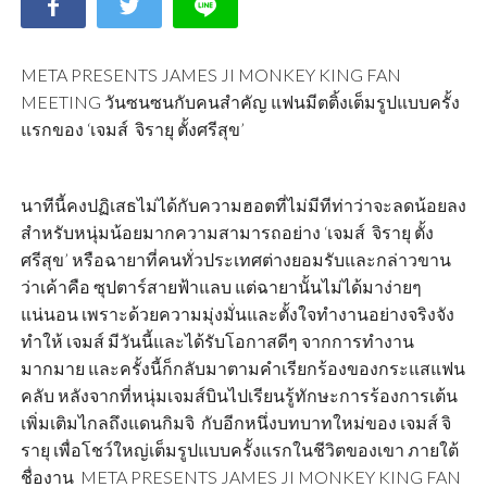
META PRESENTS JAMES JI MONKEY KING FAN
MEETING วันซนซนกับคนสำคัญ แฟนมีตติ้งเต็มรูปแบบครั้ง
แรกของ ‘เจมส์  จิรายุ ตั้งศรีสุข’
นาทีนี้คงปฏิเสธไม่ได้กับความฮอตที่ไม่มีทีท่าว่าจะลดน้อยลง
สำหรับหนุ่มน้อยมากความสามารถอย่าง ‘เจมส์  จิรายุ ตั้ง
ศรีสุข’ หรือฉายาที่คนทั่วประเทศต่างยอมรับและกล่าวขาน
ว่าเค้าคือ ซุปตาร์สายฟ้าแลบ แต่ฉายานั้นไม่ได้มาง่ายๆ
แน่นอน เพราะด้วยความมุ่งมั่นและตั้งใจทำงานอย่างจริงจัง
ทำให้ เจมส์ มีวันนี้และได้รับโอกาสดีๆ จากการทำงาน
มากมาย และครั้งนี้ก็กลับมาตามคำเรียกร้องของกระแสแฟน
คลับ หลังจากที่หนุ่มเจมส์บินไปเรียนรู้ทักษะการร้องการเต้น
เพิ่มเติมไกลถึงแดนกิมจิ กับอีกหนึ่งบทบาทใหม่ของ เจมส์ จิ
รายุ เพื่อโชว์ใหญ่เต็มรูปแบบครั้งแรกในชีวิตของเขา ภายใต้
ชื่องาน  META PRESENTS JAMES JI MONKEY KING FAN