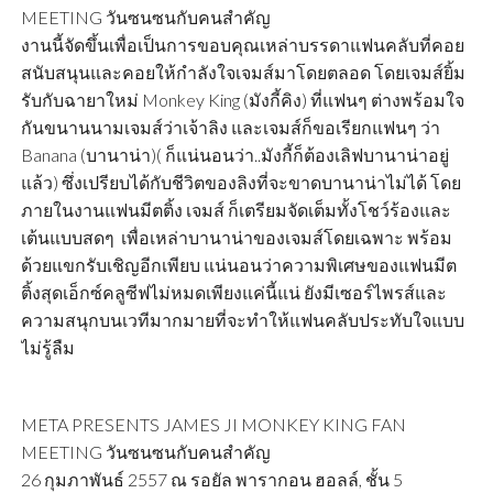
MEETING วันซนซนกับคนสำคัญ
งานนี้จัดขึ้นเพื่อเป็นการขอบคุณเหล่าบรรดาแฟนคลับที่คอย
สนับสนุนและคอยให้กำลังใจเจมส์มาโดยตลอด โดยเจมส์ยิ้ม
รับกับฉายาใหม่ Monkey King (มังกี้คิง) ที่แฟนๆ ต่างพร้อมใจ
กันขนานนามเจมส์ว่าเจ้าลิง และเจมส์ก็ขอเรียกแฟนๆ ว่า
Banana (บานาน่า)( ก็แน่นอนว่า..มังกี้ก็ต้องเลิฟบานาน่าอยู่
แล้ว) ซึ่งเปรียบได้กับชีวิตของลิงที่จะขาดบานาน่าไม่ได้ โดย
ภายในงานแฟนมีตติ้ง เจมส์ ก็เตรียมจัดเต็มทั้งโชว์ร้องและ
เต้นแบบสดๆ เพื่อเหล่าบานาน่าของเจมส์โดยเฉพาะ พร้อม
ด้วยแขกรับเชิญอีกเพียบ แน่นอนว่าความพิเศษของแฟนมีต
ติ้งสุดเอ็กซ์คลูซีฟไม่หมดเพียงแค่นี้แน่ ยังมีเซอร์ไพรส์และ
ความสนุกบนเวทีมากมายที่จะทำให้แฟนคลับประทับใจแบบ
ไม่รู้ลืม
META PRESENTS JAMES JI MONKEY KING FAN
MEETING วันซนซนกับคนสำคัญ
26 กุมภาพันธ์ 2557 ณ รอยัล พารากอน ฮอลล์, ชั้น 5