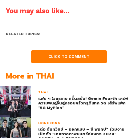
You may also like...
RELATED TOPICS:
CLICK TO COMMENT
More in THAI
THAI
แฟน ๆ ใจละลาย กรี๊ดสนั่น! GeminiFourth เสิร์ฟ
ความฟินคู่จิ้นสู่ครอบครัวทรูดีแทค 5G เสิร์ฟแพ็ก
“5G MyPlan”
HONGKONG
เต๋อ ฉันทวิชช์ – ออกแบบ – ซี พฤกษ์” ร่วมงาน
เปิดตัว “เทศกาลภาพยนตร์ฮ่องกง 2024”