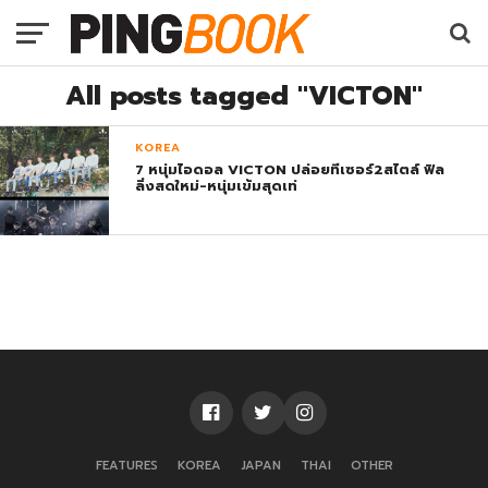
All posts tagged "VICTON"
KOREA
7 หนุ่มไอดอล VICTON ปล่อยทีเซอร์2สไตล์ ฟิล
ลิ่งสดใหม่-หนุ่มเข้มสุดเท่
FEATURES
KOREA
JAPAN
THAI
OTHER