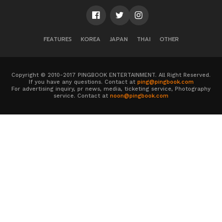
FEATURES
KOREA
JAPAN
THAI
OTHER
Copyright © 2010-2017 PINGBOOK ENTERTAINMENT. All Right Reserved.
If you have any questions. Contact at
ping@pingbook.com
For advertising inquiry, pr news, media, ticketing service, Photography
service. Contact at
noon@pingbook.com