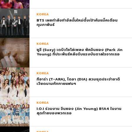
KOREA
BTS เผยกำลังทำอัลบั้มใหม่ตั้งเป้าคัมแบ็คเดือน
กุมภาพันธ์
KOREA
ซูจี (Suzy) เดบิวโซโล่เพลง พัคจินยอง (Park Jin
Young) ที่ประพันธ์หลังรับแรงบันดาลใจจากเธอ
KOREA
ทีอาร่า (T-ARA), ไดอา (DIA) สวมชุดประจำชาติ
เวียดนามทักทายแฟนๆ
KOREA
I.O.I ร่วมงาน จินยอง (Jin Young) B1A4 ในงาน
สุดท้ายของพวกเธอ