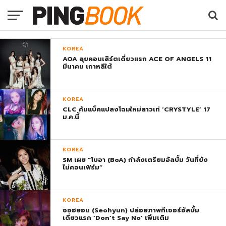
KOREA
AOA ลุยคอนเสิร์ตเดี่ยวแรก ACE OF ANGELS 11
มีนาคม เกาหลีใต้
KOREA
CLC คัมแบ็คแปลงโฉมใหม่สาวเท่ ‘CRYSTYLE’ 17
ม.ค.นี้
KOREA
SM เผย “โบอา (BoA) กำลังเตรียมอัลบั้ม วันที่ยัง
ไม่คอนเฟิร์ม”
KOREA
ซอฮยอน (Seohyun) ปล่อยภาพทีเซอร์อัลบั้ม
เดี่ยวแรก ‘Don’t Say No’ เพิ่มเติม